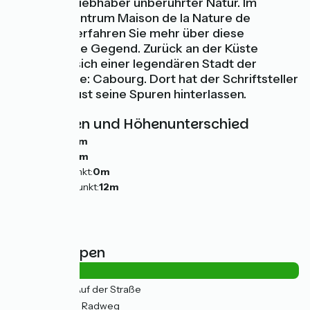
Vögel und Liebhaber unberührter Natur. Im
Besucherzentrum Maison de la Nature de
Sallenelles erfahren Sie mehr über diese
bezaubernde Gegend. Zurück an der Küste
nähern Sie sich einer legendären Stadt der
Blumenküste: Cabourg. Dort hat der Schriftsteller
Marcel Proust seine Spuren hinterlassen.
Steigungen und Höhenunterschied
Anstiege:
0m
Abstiege:
0m
Tiefster Punkt:
0m
Höchster Punkt:
12m
Straßentypen
4km
(18%) Auf der Straße
19km
(82%) Radweg