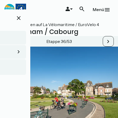
Direkt
zum
Menü
Inhalt
close
Alle Etappen auf La Vélomaritime / EuroVelo 4
Ouistreham / Cabourg
Etappe 36/53