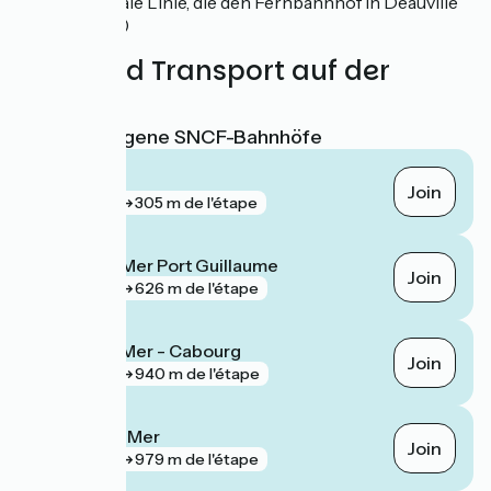
(saisonale Linie, die den Fernbahnhof in Deauville
bedient)
Züge und Transport auf der
Route
Nächstgelegene SNCF-Bahnhöfe
Houlgate
Join
gare
305 m de l'étape
Dives-sur-Mer Port Guillaume
Join
gare
626 m de l'étape
Dives-sur-Mer - Cabourg
Join
gare
940 m de l'étape
Villers-sur-Mer
Join
gare
979 m de l'étape