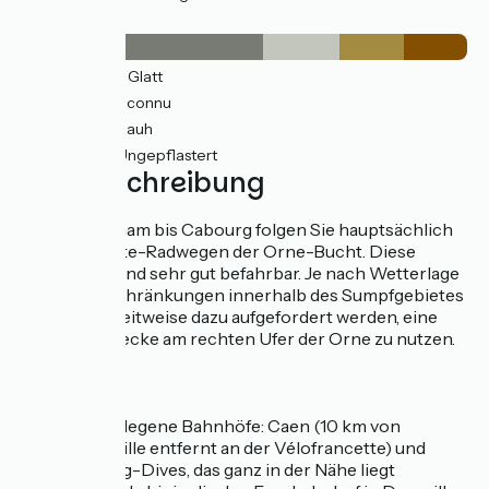
Belag
12km
(54%) Glatt
4km
(17%) Inconnu
3km
(14%) Rauh
3km
(14%) Ungepflastert
Wegbeschreibung
Von Ouistreham bis Cabourg folgen Sie hauptsächlich
den Voie Verte-Radwegen der Orne-Bucht. Diese
Abschnitte sind sehr gut befahrbar. Je nach Wetterlage
und den Beschränkungen innerhalb des Sumpfgebietes
können Sie zeitweise dazu aufgefordert werden, eine
Ausweichstrecke am rechten Ufer der Orne zu nutzen.
SNCF
Nahegelegene Bahnhöfe: Caen (10 km von
Bénouville entfernt an der Vélofrancette) und
Cabourg-Dives, das ganz in der Nähe liegt