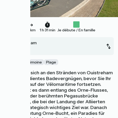
23 km
1 h 31 min
Je débute / En famille
Ouistreham
Cabourg
Nature
Patrimoine
Plage
Gönnen Sie sich an den Stränden von Ouistreham
Ihr wohlverdientes Badevergnügen, bevor Sie Ihr
Abenteuer auf der Vélomaritime fortsetzen.
Weiter geht es dann entlang des Orne-Flusses,
den Sie auf der berühmten Pegasusbrücke
überqueren, die bei der Landung der Alliierten
1944 ein strategisch wichtiges Ziel war. Danach
geht es Richtung Orne-Bucht, ein Paradies für