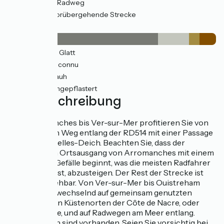
21km
(61%) Radweg
3km
(9%) Vorübergehende Strecke
Belag
25km
(72%) Glatt
5km
(15%) Inconnu
2km
(5%) Rauh
3km
(8%) Ungepflastert
Wegbeschreibung
Von Arromanches bis Ver-sur-Mer profitieren Sie von
einem grünen Weg entlang der RD514 mit einer Passage
über den Asnelles-Deich. Beachten Sie, dass der
Abschnitt am Ortsausgang von Arromanches mit einem
erheblichen Gefälle beginnt, was die meisten Radfahrer
dazu veranlasst, abzusteigen. Der Rest der Strecke ist
sehr gut begehbar. Von Ver-sur-Mer bis Ouistreham
fahren Sie abwechselnd auf gemeinsam genutzten
Straßen in den Küstenorten der Côte de Nacre, oder
Perlmuttküste, und auf Radwegen am Meer entlang.
Markierungen sind vorhanden. Seien Sie vorsichtig bei