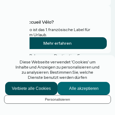
Was ist Accueil Vélo?
Accueil Vélo ist das 1. französische Label für
Radfahrer im Urlaub.
Mehr erfahren
Gefördert im Rahmen von Destination France
Diese Webseite verwendet 'Cookies' um
Inhalte und Anzeigen zu personalisieren und
zu analysieren. Bestimmen Sie, welche
Dienste benutzt werden dürfen
Espace pro / presse
FAQ
Verbiete alle Cookies
Alle akzeptieren
Plan du site
Mentions légales
Kontakt
Personalisieren
Réalisation :
StudioJuillet
et
France Vélo Tourisme
DE