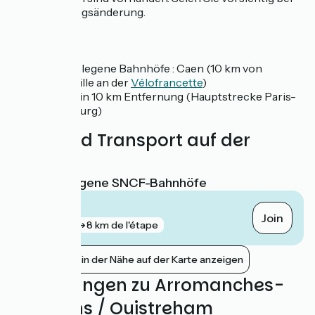
jeder Richtungsänderung.
SNCF
Nahe gelegene Bahnhöfe : Caen (10 km von
Bénouville an der
Vélofrancette
)
Bayeux in 10 km Entfernung (Hauptstrecke Paris-
Cherbourg)
Züge und Transport auf der
Route
Nächstgelegene SNCF-Bahnhöfe
Bayeux
Join
gare
8 km de l'étape
Bahnhöfe in der Nähe auf der Karte anzeigen
Bewertungen zu Arromanches-
les-Bains / Ouistreham