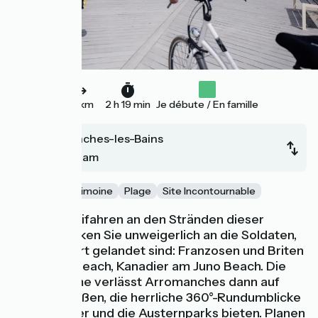
35 km
2 h 19 min
Je débute / En famille
Arromanches-les-Bains
Ouistreham
Nature
Patrimoine
Plage
Site Incontournable
Beim Vorbeifahren an den Stränden dieser
Etappe denken Sie unweigerlich an die Soldaten,
die 1944 dort gelandet sind: Franzosen und Briten
am Sword Beach, Kanadier am Juno Beach. Die
Vélomaritime verlässt Arromanches dann auf
kleinen Straßen, die herrliche 360°-Rundumblicke
auf das Meer und die Austernparks bieten. Planen