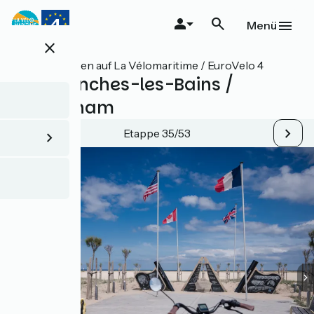
Direkt
zum
Menü
Inhalt
close
Alle Etappen auf La Vélomaritime / EuroVelo 4
Arromanches-les-Bains /
Ouistreham
Etappe 35/53