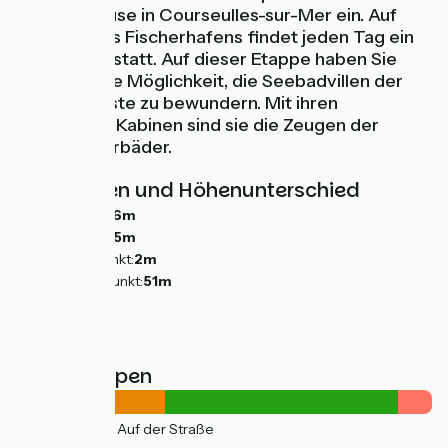
Sie eine Pause in Courseulles-sur-Mer ein. Auf
den Kais des Fischerhafens findet jeden Tag ein
Fischmarkt statt. Auf dieser Etappe haben Sie
ebenfalls die Möglichkeit, die Seebadvillen der
Perlmuttküste zu bewundern. Mit ihren
legendären Kabinen sind sie die Zeugen der
ersten Meerbäder.
Steigungen und Höhenunterschied
Anstiege:
46m
Abstiege:
45m
Tiefster Punkt:
2m
Höchster Punkt:
51m
Straßentypen
13km
(39%) Auf der Straße