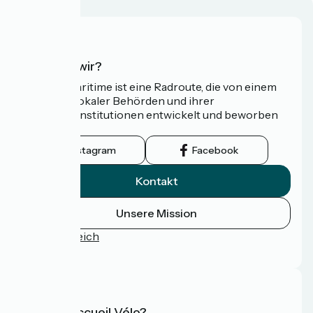
Wer sind wir?
Die Vélomaritime ist eine Radroute, die von einem
Netzwerk lokaler Behörden und ihrer
Tourismusinstitutionen entwickelt und beworben
wird.
Instagram
Facebook
Kontakt
Unsere Mission
Pressebereich
FAQ
Was ist Accueil Vélo?