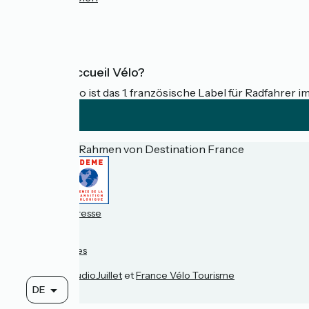
FAQ
Was ist Accueil Vélo?
Accueil Vélo ist das 1. französische Label für Radfahrer i
Gefördert im Rahmen von Destination France
Espace pro / presse
FAQ
Plan du site
Mentions légales
Kontakt
Réalisation :
StudioJuillet
et
France Vélo Tourisme
DE