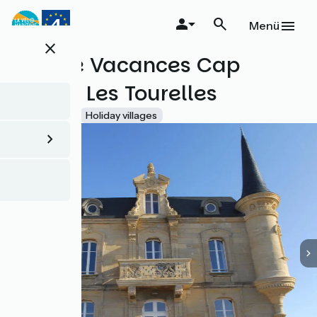
Direkt
zum
Menü
Inhalt
close
Village Vacances Cap
France Les Tourelles
Accueil Vélo
Holiday villages