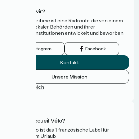
Wer sind wir?
Die Vélomaritime ist eine Radroute, die von einem
Netzwerk lokaler Behörden und ihrer
Tourismusinstitutionen entwickelt und beworben
wird.
Instagram
Facebook
Kontakt
Unsere Mission
Pressebereich
FAQ
Was ist Accueil Vélo?
Accueil Vélo ist das 1. französische Label für
Radfahrer im Urlaub.