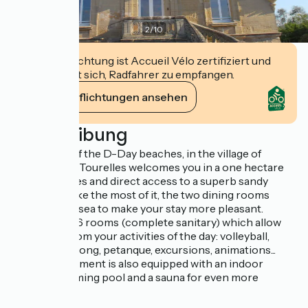
2
/
10
Diese Einrichtung ist Accueil Vélo zertifiziert und
verpflichtet sich, Radfahrer zu empfangen.
Ihre Verpflichtungen ansehen
Beschreibung
In the heart of the D-Day beaches, in the village of
Asnelles, Les Tourelles welcomes you in a one hectare
park with trees and direct access to a superb sandy
beach. To make the most of it, the two dining rooms
overlook the sea to make your stay more pleasant.
Capacity of 56 rooms (complete sanitary) which allow
you to rest from your activities of the day: volleyball,
sailing, ping pong, petanque, excursions, animations...
Our establishment is also equipped with an indoor
heated swimming pool and a sauna for even more
relaxation.