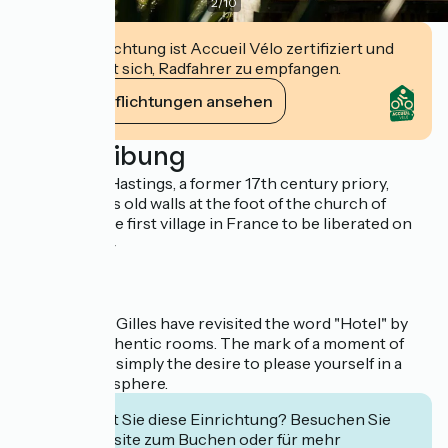
2
/
10
Diese Einrichtung ist Accueil Vélo zertifiziert und
verpflichtet sich, Radfahrer zu empfangen.
Ihre Verpflichtungen ansehen
Beschreibung
The Manoir' Hastings, a former 17th century priory,
stands with its old walls at the foot of the church of
Bénouville, the first village in France to be liberated on
June 5th 1944
Sandrine and Gilles have revisited the word "Hotel" by
imagining authentic rooms. The mark of a moment of
happiness or simply the desire to please yourself in a
friendly atmosphere.
Interessiert Sie diese Einrichtung? Besuchen Sie
deren Website zum Buchen oder für mehr