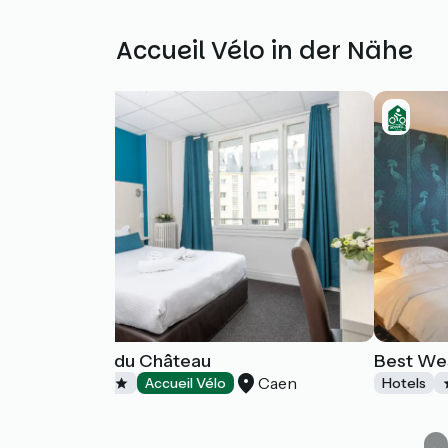
Weitere Accueil Vélo in der Nähe
Logis Hôtel du Château
Best Wes
Caen
Hotels
Accueil Vélo
Hotels