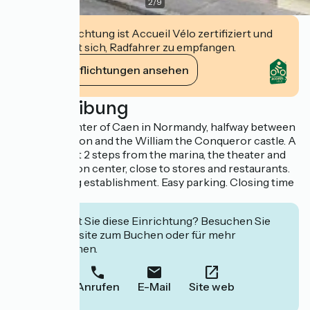
2
/
9
Diese Einrichtung ist Accueil Vélo zertifiziert und
verpflichtet sich, Radfahrer zu empfangen.
Ihre Verpflichtungen ansehen
Beschreibung
In the city center of Caen in Normandy, halfway between
the train station and the William the Conqueror castle. A
quiet street at 2 steps from the marina, the theater and
the convention center, close to stores and restaurants.
Non-smoking establishment. Easy parking. Closing time
10 pm.
Interessiert Sie diese Einrichtung? Besuchen Sie
deren Website zum Buchen oder für mehr
Informationen.
Anrufen
E-Mail
Site web