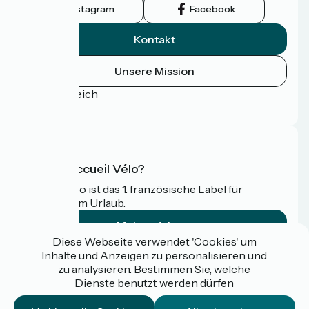
Instagram
Facebook
Kontakt
Unsere Mission
Pressebereich
FAQ
Was ist Accueil Vélo?
Accueil Vélo ist das 1. französische Label für
Radfahrer im Urlaub.
Mehr erfahren
Diese Webseite verwendet 'Cookies' um
Inhalte und Anzeigen zu personalisieren und
Gefördert im Rahmen von Destination France
zu analysieren. Bestimmen Sie, welche
Dienste benutzt werden dürfen