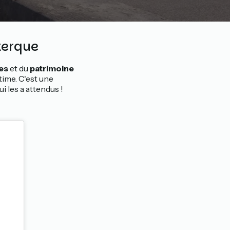
kerque
es
et du
patrimoine
ime. C'est une
i les a attendus !