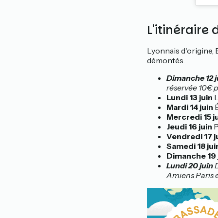
L'itinérair
Lyonnais d'origine,
démontés.
Dimanche 12 j
réservée 10€ p
Lundi 13 juin
L
Mardi 14 juin
É
Mercredi 15 j
Jeudi 16 juin
P
Vendredi 17 j
Samedi 18 jui
Dimanche 19 
Lundi 20 juin
D
Amiens Paris e