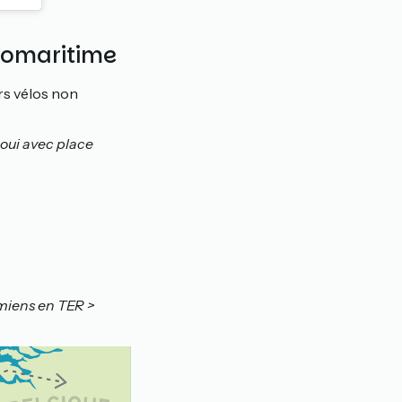
élomaritime
rs vélos non
noui avec place
Amiens en TER >