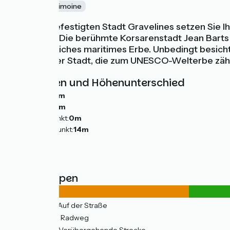
Nature
Patrimoine
Nach der befestigten Stadt Gravelines setzen Sie Ih
Dunkerque. Die berühmte Korsarenstadt Jean Bart
ein unglaubliches maritimes Erbe. Unbedingt besic
Belfriede der Stadt, die zum UNESCO-Welterbe zäh
Steigungen und Höhenunterschied
Anstiege:
0m
Abstiege:
0m
Tiefster Punkt:
0m
Höchster Punkt:
14m
Straßentypen
11km
(37%) Auf der Straße
19km
(63%) Radweg
11km