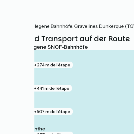
SNCF
Nahe gelegene Bahnhöfe: Gravelines Dunkerque (TG
Züge und Transport auf der Route
Nächstgelegene SNCF-Bahnhöfe
Dunkerque
gare
274 m de l'étape
Gravelines
gare
441 m de l'étape
Bourbourg
gare
507 m de l'étape
Grande-Synthe