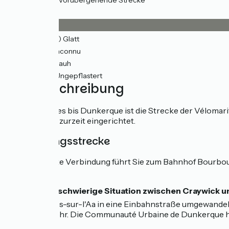
(38%) Vorübergehende Strecke
Belag
20km
(64%) Glatt
4km
(13%) Inconnu
4km
(12%) Rauh
3km
(10%) Ungepflastert
Wegbeschreibung
Von Gravelines bis Dunkerque ist die Strecke der Vélomar
Philippe wird zurzeit eingerichtet.
Verbindungsstrecke
Eine markierte Verbindung führt Sie zum Bahnhof Bourbour
⚠️
Achtung, schwierige Situation zwischen Craywick u
Saint-Georges-sur-l'Aa in eine Einbahnstraße umgewandelt
Fahrradverkehr. Die Communauté Urbaine de Dunkerque hat ei