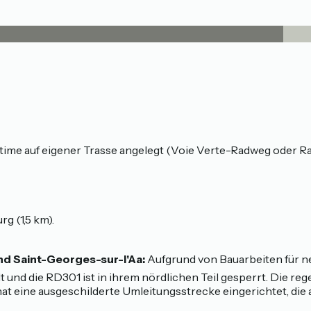
itime auf eigener Trasse angelegt (Voie Verte-Radweg oder 
g (1,5 km).
nd Saint-Georges-sur-l'Aa:
Aufgrund von Bauarbeiten für 
 und die RD301 ist in ihrem nördlichen Teil gesperrt. Die r
ne ausgeschilderte Umleitungsstrecke eingerichtet, die auf d