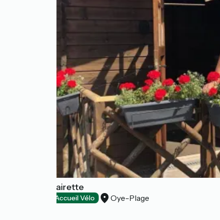
Camping Clairette
Oye-Plage
Campsites
Accueil Vélo