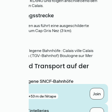
wieder auf die RD940 und folgen anschließend den
Radwegen von Calais.
Verbindungsstrecke
Von Audinghen aus führt eine ausgeschilderte
Verbindung zum Cap Gris Nez (3 km).
SNCF
Nahe gelegene Bahnhöfe : Calais ville Calais
Fréthun (TGV-Bahnhof) Boulogne sur Mer
Züge und Transport auf der
Route
Nächstgelegene SNCF-Bahnhöfe
Calais
Join
gare
53 m de l'étape
Boulogne Tintelleries