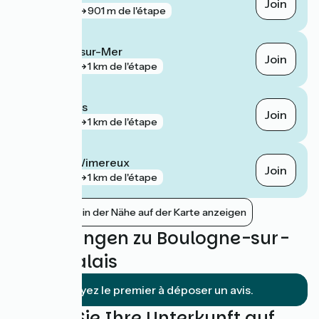
Join
gare
901 m de l'étape
Boulogne-sur-Mer
Join
gare
1 km de l'étape
Beau Marais
Join
gare
1 km de l'étape
Wimille - Wimereux
Join
gare
1 km de l'étape
Bahnhöfe in der Nähe auf der Karte anzeigen
Bewertungen zu Boulogne-sur-
Mer / Calais
Soyez le premier à déposer un avis.
Finden Sie Ihre Unterkunft auf