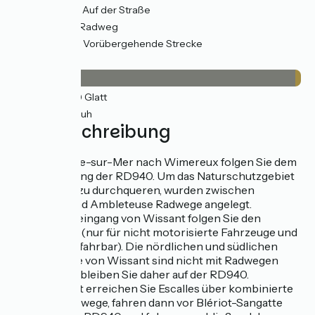
31km
(59%) Auf der Straße
21km
(41%) Radweg
19km
(38%) Vorübergehende Strecke
Belag
50km
(97%) Glatt
1km
(2%) Rauh
Wegbeschreibung
Von Boulogne-sur-Mer nach Wimereux folgen Sie dem
Radweg entlang der RD940. Um das Naturschutzgebiet
Slack Dunes zu durchqueren, wurden zwischen
Wimereux und Ambleteuse Radwege angelegt.
Bis zum Ortseingang von Wissant folgen Sie den
Landstraßen (nur für nicht motorisierte Fahrzeuge und
Landwirte befahrbar). Die nördlichen und südlichen
Ortseingänge von Wissant sind nicht mit Radwegen
ausgestattet; bleiben Sie daher auf der RD940.
Nach Wissant erreichen Sie Escalles über kombinierte
Rad- und Fußwege, fahren dann vor Blériot-Sangatte