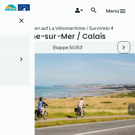
Direkt
zum
Menü
Inhalt
close
Alle Etappen auf La Vélomaritime / EuroVelo 4
Boulogne-sur-Mer / Calais
Etappe 50/53