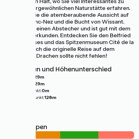
in Audinghen Halt, wo Sie viel Interessantes zu
dieser außergewöhnlichen Naturstätte erfahren.
Genießen Sie die atemberaubende Aussicht auf
das Kap Blanc-Nez und die Bucht von Wissant.
Calais lohnt einen Abstecher und ist gut mit dem
Fahrrad zu erkunden. Entdecken Sie den Belfried
des Rathauses und das Spitzenmuseum Cité de la
Dentelle; auch die originelle Reise auf dem
Rücken des Drachen sollte nicht fehlen!
Steigungen und Höhenunterschied
Anstiege:
329m
Abstiege:
329m
Tiefster Punkt:
0m
Höchster Punkt:
128m
Straßentypen