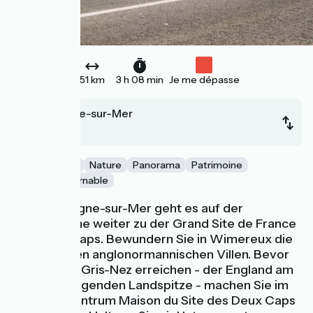
51 km
3 h 08 min
Je me dépasse
Boulogne-sur-Mer
Calais
Gastronomie
Nature
Panorama
Patrimoine
Site Incontournable
Nach Boulogne-sur-Mer geht es auf der
Vélomaritime weiter zu der Grand Site de France
des Deux-Caps. Bewundern Sie in Wimereux die
farbenfrohen anglonormannischen Villen. Bevor
Sie das Kap Gris-Nez erreichen - der England am
nächsten liegenden Landspitze - machen Sie im
Besucherzentrum Maison du Site des Deux Caps