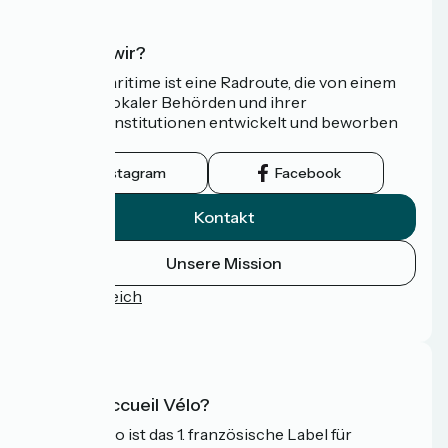
Wer sind wir?
Die Vélomaritime ist eine Radroute, die von einem
Netzwerk lokaler Behörden und ihrer
Tourismusinstitutionen entwickelt und beworben
wird.
Instagram
Facebook
Kontakt
Unsere Mission
Pressebereich
FAQ
Was ist Accueil Vélo?
Accueil Vélo ist das 1. französische Label für