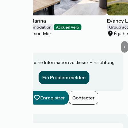
Evancy La Marina
Evancy 
Group accommodation
Accueil Vélo
Group a
Boulogne-sur-Mer
Équih
Haben Sie eine Information zu dieser Einrichtung
für uns?
Ein Problem melden
Enregistrer
Contacter