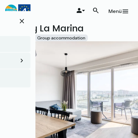
Direkt
zum
Menü
Inhalt
close
Evancy La Marina
Accueil Vélo
Group accommodation