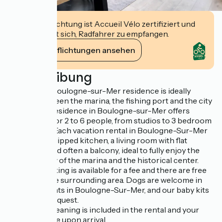
Diese Einrichtung ist Accueil Vélo zertifiziert und
verpflichtet sich, Radfahrer zu empfangen.
Ihre Verpflichtungen ansehen
Beschreibung
The Evancy Boulogne-sur-Mer residence is ideally
located between the marina, the fishing port and the city
center. Our residence in Boulogne-sur-Mer offers
apartments for 2 to 6 people, from studios to 3 bedroom
apartments. Each vacation rental in Boulogne-Sur-Mer
has a fully equipped kitchen, a living room with flat
screen TV and often a balcony, ideal to fully enjoy the
beautiful view of the marina and the historical center.
Covered parking is available for a fee and there are free
options in the surrounding area. Dogs are welcome in
our apartments in Boulogne-Sur-Mer, and our baby kits
are free on request.
End of stay cleaning is included in the rental and your
beds are made upon arrival.