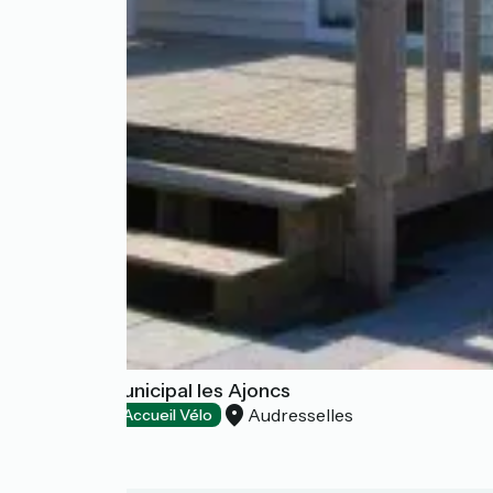
Camping Municipal les Ajoncs
Audresselles
Campsites
Accueil Vélo