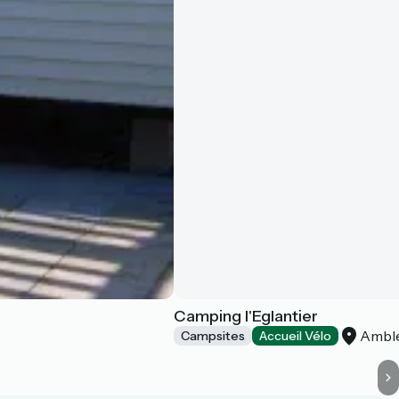
Camping l'Eglantier
Ambl
Campsites
Accueil Vélo