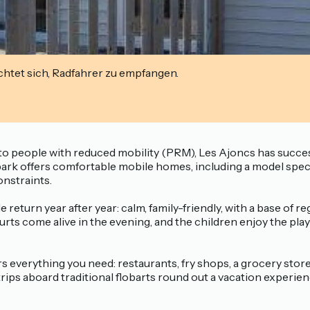
ichtet sich, Radfahrer zu empfangen.
ble to people with reduced mobility (PRM), Les Ajoncs has succ
park offers comfortable mobile homes, including a model speci
onstraints.
turn year after year: calm, family-friendly, with a base of re
s come alive in the evening, and the children enjoy the play
ers everything you need: restaurants, fry shops, a grocery st
ips aboard traditional flobarts round out a vacation experience