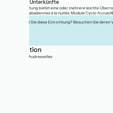
Leichte Unterkünfte
Diese Einrichtung bietet eine oder mehrere leichte Übernac
Location de cabadiennes à la nuitée. Module Cyclo Accueil© 
Interessiert Sie diese Einrichtung? Besuchen Sie deren
Localisation
D 940 62164 Audresselles