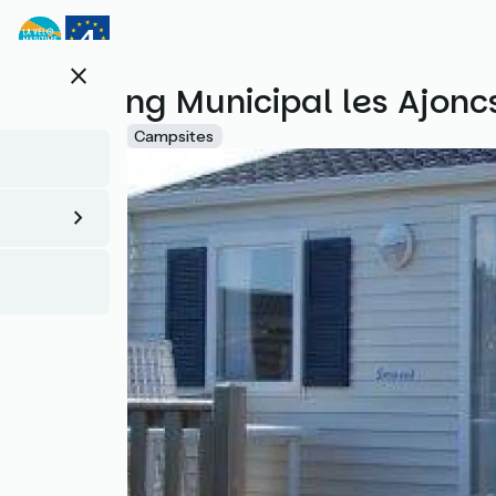
Direkt
zum
Inhalt
close
Camping Municipal les Ajonc
Accueil Vélo
Campsites