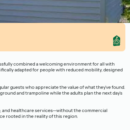
essfully combined a welcoming environment for all with
fically adapted for people with reduced mobility, designed
gular guests who appreciate the value of what they’ve found.
ground and trampoline while the adults plan the next day’s
ore, and healthcare services—without the commercial
 rooted in the reality of this region.