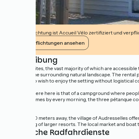
Diese Einrichtung ist Accueil Vélo zertifiziert und verpfl
Ihre Verpflichtungen ansehen
Beschreibung
With its 192 sites, the vast majority of which are accessi
respect for the surrounding natural landscape. The rental 
for those who wish to enjoy the setting without logistical c
The atmosphere here is that of a campground where people re
The baker comes by every morning, the three pétanque court
activities.
Less than 500 meters away, the village of Audresselles off
overcrowding of larger resorts. The local market and boat tr
Zusätzliche Radfahrdienste