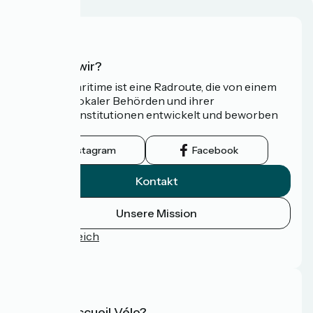
Wer sind wir?
Die Vélomaritime ist eine Radroute, die von einem
Netzwerk lokaler Behörden und ihrer
Tourismusinstitutionen entwickelt und beworben
wird.
Instagram
Facebook
Kontakt
Unsere Mission
Pressebereich
FAQ
Was ist Accueil Vélo?