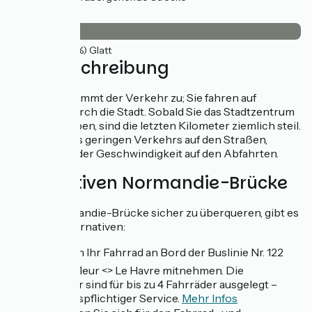
Belag
42km
(100%) Glatt
Wegbeschreibung
In Le Havre nimmt der Verkehr zu; Sie fahren auf
Radwegen durch die Stadt. Sobald Sie das Stadtzentrum
verlassen haben, sind die letzten Kilometer ziemlich steil.
Also trotz des geringen Verkehrs auf den Straßen,
Vorsicht bei der Geschwindigkeit auf den Abfahrten.
Alternativen Normandie-Brücke
Um die Normandie-Brücke sicher zu überqueren, gibt es
mehrere Alternativen:
1️⃣ Sie können Ihr Fahrrad an Bord der Buslinie Nr. 122
Caen <> Honfleur <> Le Havre mitnehmen. Die
Fahrradträger sind für bis zu 4 Fahrräder ausgelegt –
reservierungspflichtiger Service.
Mehr Infos