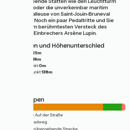
atemberaubende Stätten wie den Leuchtturm
von Antifer oder die unverkennbar maritim
geprägte Valleuse von Saint-Jouin-Bruneval
bewundern. Noch ein paar Pedaltritte und Sie
kommen zum berühmtesten Versteck des
Gentleman-Einbrechers Arsène Lupin.
Steigungen und Höhenunterschied
Anstiege:
225m
Abstiege:
218m
Tiefster Punkt:
0m
Höchster Punkt:
138m
Straßentypen
35km
(84%) Auf der Straße
7km
(16%) Radweg
1km
(3%) Vorübergehende Strecke