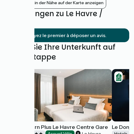
Bahnhöfe in der Nähe auf der Karte anzeigen
Bewertungen zu Le Havre /
Étretat
Soyez le premier à déposer un avis.
Finden Sie Ihre Unterkunft auf
dieser Etappe
Best Western Plus Le Havre Centre Gare
Le Donjo
Le Havre
Hotels
Accueil Vélo
Hotels