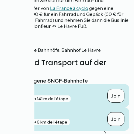
2️⃣ Entscheiden Sie sich für den Fahrrad- und
Gepäcktransfer von
La France à cyclo
gegen eine
Gebühr von 90 € für ein Fahrrad und Gepäck (30 € für
jedes weitere Fahrrad) und nehmen Sie dann die Buslinie
122 Caen <> Honfleur <> Le Havre Fuß.
SNCF
Nahegelegene Bahnhöfe: Bahnhof Le Havre
Züge und Transport auf der
Route
Nächstgelegene SNCF-Bahnhöfe
Le Havre
Join
gare
141 m de l'étape
Harfleur
Join
gare
6 km de l'étape