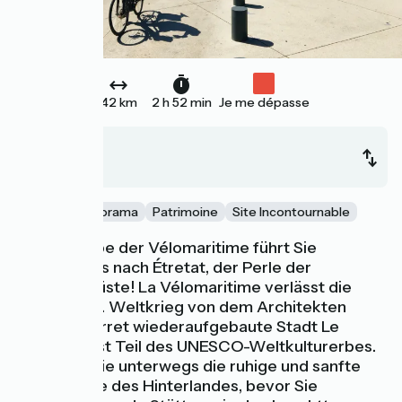
42 km
2 h 52 min
Je me dépasse
Le Havre
Étretat
Nature
Panorama
Patrimoine
Site Incontournable
Diese Etappe der Vélomaritime führt Sie
geradewegs nach Étretat, der Perle der
Alabasterküste! La Vélomaritime verlässt die
nach dem 2. Weltkrieg von dem Architekten
Auguste Perret wiederaufgebaute Stadt Le
Havre. Sie ist Teil des UNESCO-Weltkulturerbes.
Genießen Sie unterwegs die ruhige und sanfte
Atmosphäre des Hinterlandes, bevor Sie