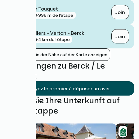
Étaples - Le Touquet
Join
gare
996 m de l'étape
Rang-du-Fliers - Verton - Berck
Join
gare
4 km de l'étape
Bahnhöfe in der Nähe auf der Karte anzeigen
Bewertungen zu Berck / Le
Touquet
Soyez le premier à déposer un avis.
Finden Sie Ihre Unterkunft auf
dieser Etappe