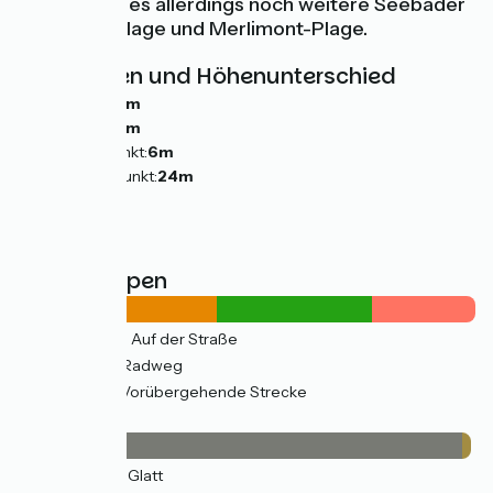
dorthin gibt es allerdings noch weitere Seebäder
wie Stella-Plage und Merlimont-Plage.
Steigungen und Höhenunterschied
Anstiege:
11m
Abstiege:
0m
Tiefster Punkt:
6m
Höchster Punkt:
24m
Straßentypen
10km
(56%) Auf der Straße
8km
(44%) Radweg
5km
(29%) Vorübergehende Strecke
Belag
17km
(97%) Glatt