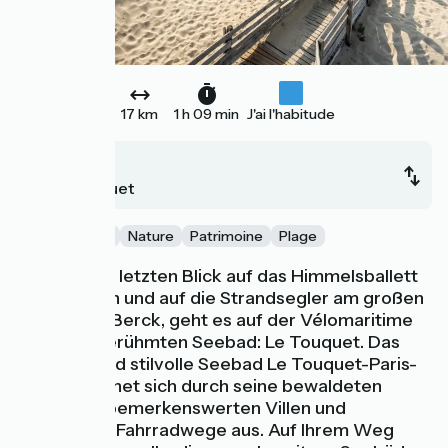
17 km
1 h 09 min
J'ai l'habitude
Berck
Le Touquet
Gastronomie
Nature
Patrimoine
Plage
Nach einem letzten Blick auf das Himmelsballett
der Drachen und auf die Strandsegler am großen
Strand von Berck, geht es auf der Vélomaritime
zu einem berühmten Seebad: Le Touquet. Das
elegante und stilvolle Seebad Le Touquet-Paris-
Plage zeichnet sich durch seine bewaldeten
Alleen, die bemerkenswerten Villen und
zahlreichen Fahrradwege aus. Auf Ihrem Weg