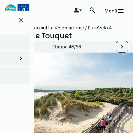
Direkt
zum
Menü
Inhalt
close
Alle Etappen auf La Vélomaritime / EuroVelo 4
Berck / Le Touquet
Etappe 48/53