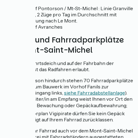
Bahnhof Pontorson / Mt-St-Michel : Linie Granville
St-Malo, 2 Züge pro Tag im Durchschnitt mit
Verbindung nach Le Mont.
Bahnhof Avranches
Zufahrt und Fahrradparkplätze
am Mont-Saint-Michel
Auf dem Zufahrtsdeich und auf der Fahrbahn der
Stegbrücke ist das Radfahren erlaubt.
Die ganze Saison hindurch stehen 70 Fahrradparkplätze
am Eingang zum Bauwerk im Vorhof Fanils zur
Verfügung (Eingang links,
siehe Fahrradabstellanlage
).
Ein/e Mitarbeiter/in am Empfang weist Ihnen vor Ort den
Weg. ⚠️ Keine Bewachung oder Gepäckaufbewahrung;
laut Antiterrorplan Vigipirate dürfen Sie kein Gepäck
unbeaufsichtigt auf Ihrem Fahrrad zurücklassen.
Sie können Ihr Fahrrad auch vor dem Mont-Saint-Michel
in einer der drei mit Fahrradständern ausgestatteten