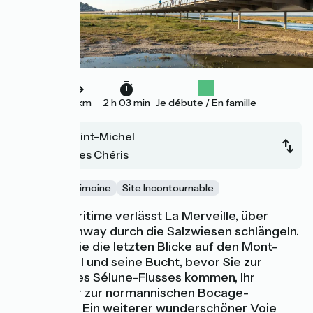
22 km
2 h 03 min
Je débute / En famille
Mont-Saint-Michel
Ducey-Les Chéris
Nature
Patrimoine
Site Incontournable
Die Vélomaritime verlässt La Merveille, über
einen Greenway durch die Salzwiesen schlängeln.
Genießen Sie die letzten Blicke auf den Mont-
Saint-Michel und seine Bucht, bevor Sie zur
Mündung des Sélune-Flusses kommen, Ihr
Eingangstor zur normannischen Bocage-
Landschaft. Ein weiterer wunderschöner Voie