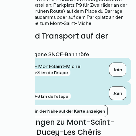
Parkzonen abstellen: Parkplatz P9 für Zweiräder an der
Voie Verte (Grünen Route), auf dem Place du Barrage
unweit des Staudamms oder auf dem Parkplatz an der
Zufahrtsstraße zum Mont-Saint-Michel.
Züge und Transport auf der
Route
Nächstgelegene SNCF-Bahnhöfe
Pontorson - Mont-Saint-Michel
Join
gare
3 km de l'étape
Avranches
Join
gare
6 km de l'étape
Bahnhöfe in der Nähe auf der Karte anzeigen
Bewertungen zu Mont-Saint-
Michel / Ducey-Les Chéris