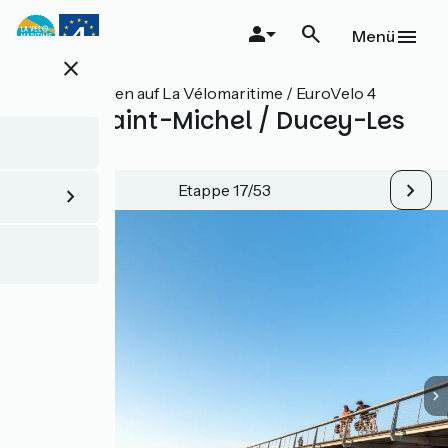
Direkt
zum
Menü
Inhalt
close
Alle Etappen auf La Vélomaritime / EuroVelo 4
Mont-Saint-Michel / Ducey-Les
Chéris
Etappe 17/53