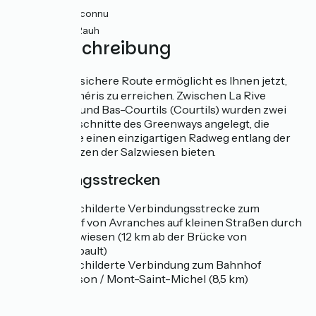
2km
(8%) Inconnu
5km
(22%) Rauh
Wegbeschreibung
🆕 Eine neue, sichere Route ermöglicht es Ihnen jetzt,
Ducey-les-Chéris zu erreichen. Zwischen La Rive
(Pontorson) und Bas-Courtils (Courtils) wurden zwei
herrliche Abschnitte des Greenways angelegt, die
insbesondere einen einzigartigen Radweg entlang der
Bucht im Herzen der Salzwiesen bieten.
Verbindungsstrecken
Ausgeschilderte Verbindungsstrecke zum
Bahnhof von Avranches auf kleinen Straßen durch
die Salzwiesen (12 km ab der Brücke von
Pontaubault)
Ausgeschilderte Verbindung zum Bahnhof
Pontorson / Mont-Saint-Michel (8,5 km)
SNCF