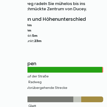
Verte-Radweg radeln Sie mühelos bis ins
blumengeschmückte Zentrum von Ducey.
Steigungen und Höhenunterschied
Anstiege:
10m
Abstiege:
13m
Tiefster Punkt:
5m
Höchster Punkt:
23m
Straßentypen
4km
(19%) Auf der Straße
18km
(80%) Radweg
0.3km
(1%) Vorübergehende Strecke
Belag
16km
(70%) Glatt