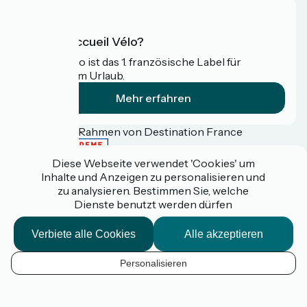
Was ist Accueil Vélo?
Accueil Vélo ist das 1. französische Label für
Radfahrer im Urlaub.
Mehr erfahren
Gefördert im Rahmen von Destination France
Diese Webseite verwendet 'Cookies' um
Inhalte und Anzeigen zu personalisieren und
zu analysieren. Bestimmen Sie, welche
Espace pro / presse
Dienste benutzt werden dürfen
FAQ
Plan du site
Mentions légales
Verbiete alle Cookies
Alle akzeptieren
Kontakt
Réalisation :
StudioJuillet
et
France Vélo Tourisme
Personalisieren
DE