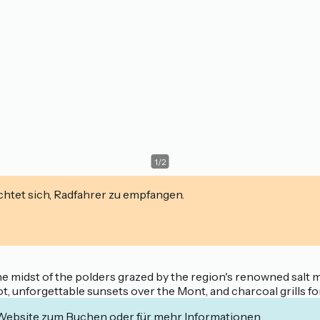
1
/
2
ichtet sich, Radfahrer zu empfangen.
he midst of the polders grazed by the region's renowned salt m
t, unforgettable sunsets over the Mont, and charcoal grills fo
 Website zum Buchen oder für mehr Informationen.