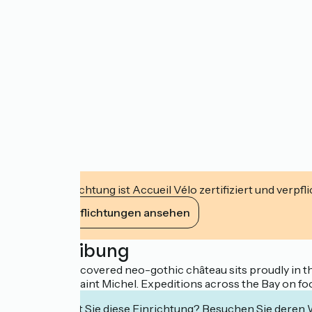
Diese Einrichtung ist Accueil Vélo zertifiziert und verpfl
Ihre Verpflichtungen ansehen
Beschreibung
This little ivy-covered neo-gothic château sits proudly in t
of the Mont Saint Michel. Expeditions across the Bay on foo
Interessiert Sie diese Einrichtung? Besuchen Sie deren