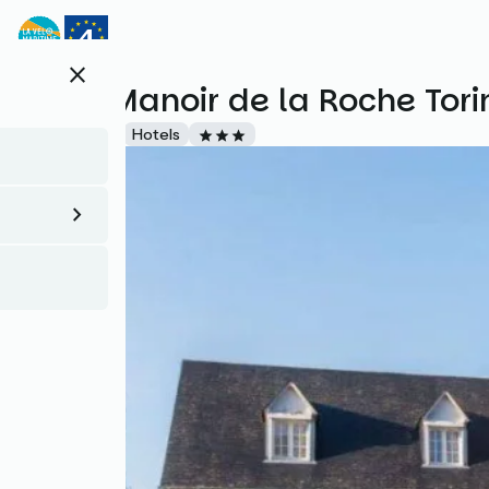
Direkt
zum
Inhalt
close
Hôtel Manoir de la Roche Tori
Accueil Vélo
Hotels