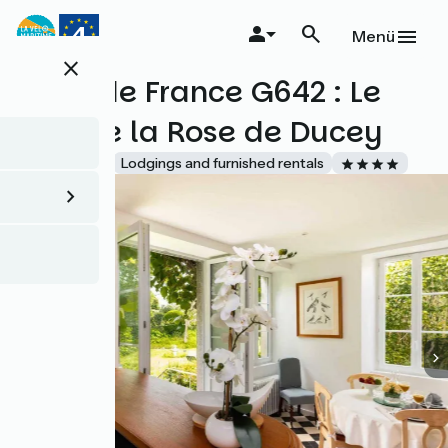
Direkt
zum
Menü
Inhalt
close
Gîtes de France G642 : Le
Gîte de la Rose de Ducey
Accueil Vélo
Lodgings and furnished rentals