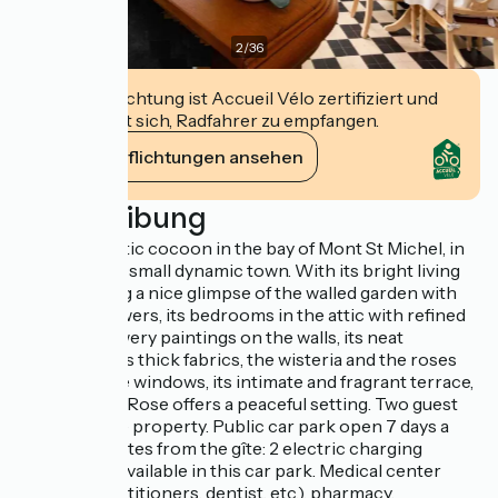
2
/
36
Diese Einrichtung ist Accueil Vélo zertifiziert und
verpflichtet sich, Radfahrer zu empfangen.
Ihre Verpflichtungen ansehen
Beschreibung
A real romantic cocoon in the bay of Mont St Michel, in
the heart of a small dynamic town. With its bright living
room offering a nice glimpse of the walled garden with
trees and flowers, its bedrooms in the attic with refined
tones, its flowery paintings on the walls, its neat
decoration, its thick fabrics, the wisteria and the roses
that eat at the windows, its intimate and fragrant terrace,
the Gîte de la Rose offers a peaceful setting. Two guest
rooms on the property. Public car park open 7 days a
week 10 minutes from the gîte: 2 electric charging
stations are available in this car park. Medical center
(general practitioners, dentist, etc.), pharmacy,