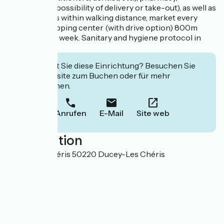
restaurants (possibility of delivery or take-out), as well as
various shops within walking distance, market every
Tuesday. Shopping center (with drive option) 800m
open 6 days a week. Sanitary and hygiene protocol in
place.
Interessiert Sie diese Einrichtung? Besuchen Sie
deren Website zum Buchen oder für mehr
Informationen.
Anrufen
E-Mail
Site web
Localisation
14 rue des Chéris 50220 Ducey-Les Chéris