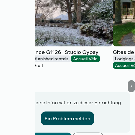
Gîtes de France G1126 : Studio Gypsy
Gîtes de
Lodgings and furnished rentals
Accueil Vélo
Lodgings 
Isigny-le-Buat
Accueil V
Haben Sie eine Information zu dieser Einrichtung
für uns?
Ein Problem melden