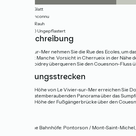
8km
(28%) Glatt
9km
(33%) Inconnu
11km
(38%) Rauh
0.36km
(1%) Ungepflastert
Wegbeschreibung
In Le Vivier-sur-Mer nehmen Sie die Rue des Ecoles, um da
Departement Manche. Vorsicht in Cherrueix in der Nähe d
Manche. In Moidrey überqueren Sie den Couesnon-Fluss ü
Verbindungsstrecken
Auf der Höhe von Le Vivier-sur-Mer erreichen Sie Do
seinem atemberaubenden Panorama über das Sumpfge
Auf der Höhe der Fußgängerbrücke über den Couesn
SNCF
Nahe gelegene Bahnhöfe: Pontorson / Mont-Saint-Michel, 