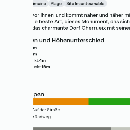
Nature
Patrimoine
Plage
Site Incontournable
Da liegt er, vor Ihnen, und kommt näher und näher 
zweifellos die beste Art, dieses Monument, das sich
entdecken das charmante Dorf Cherrueix mit seinen
Steigungen und Höhenunterschied
Anstiege:
0m
Abstiege:
0m
Tiefster Punkt:
4m
Höchster Punkt:
18m
Straßentypen
6km
(22%) Auf der Straße
22km
(78%) Radweg
Belag