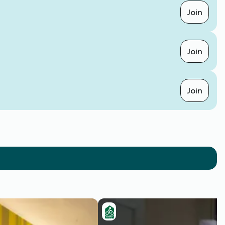
Join
Join
Join