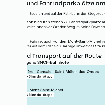
Zufahrt und Fahrradparkplätze a
Auf dem Zufahrtsdeich und auf der Fahrbahn der Stegbrücke
Die ganze Saison hindurch stehen 70 Fahrradparkplätze a
am Empfang weist Ihnen vor Ort den Weg. ⚠️ Keine Bewachu
zurücklassen.
Sie können Ihr Fahrrad auch vor dem Mont-Saint-Michel in 
(Grünen Route), auf dem Place du Barrage unweit des Stau
Züge und Transport auf der Route
Nächstgelegene SNCF-Bahnhöfe
La Gouesnière - Cancale - Saint-Méloir-des-Ondes
gare
3 km de l'étape
Pontorson - Mont-Saint-Michel
gare
3 km de l'étape