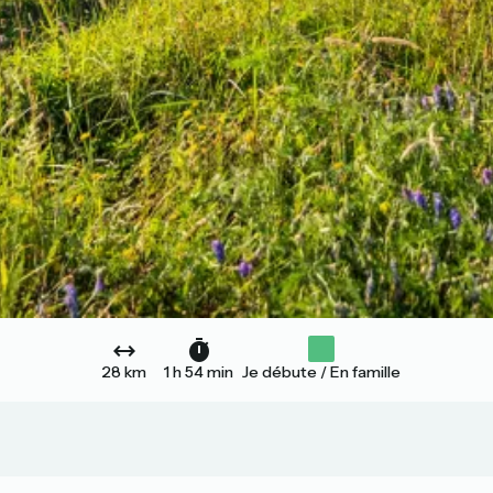
28 km
1 h 54 min
Je débute / En famille