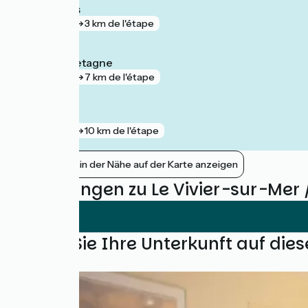
La Fresnais
gare
3 km de l'étape
Dol-de-Bretagne
gare
7 km de l'étape
Plerguer
gare
10 km de l'étape
Bahnhöfe in der Nähe auf der Karte anzeigen
Bewertungen zu Le Vivier-sur-Mer 
Finden Sie Ihre Unterkunft auf die