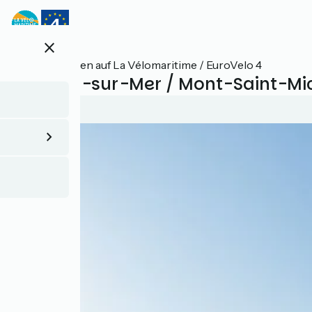
Direkt
zum
Inhalt
close
Alle Etappen auf La Vélomaritime / EuroVelo 4
Le Vivier-sur-Mer / Mont-Saint-Mi