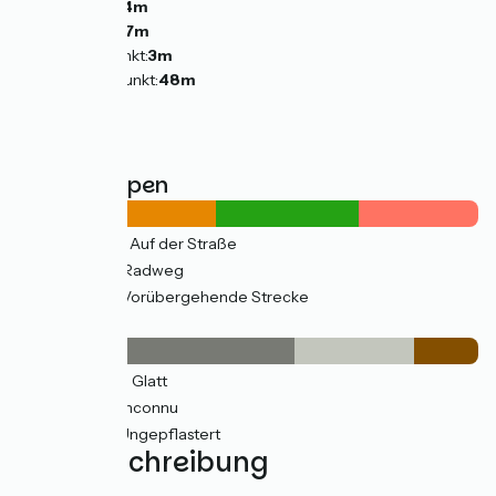
Anstiege:
34m
Abstiege:
57m
Tiefster Punkt:
3m
Höchster Punkt:
48m
Straßentypen
12km
(58%) Auf der Straße
9km
(42%) Radweg
7km
(35%) Vorübergehende Strecke
Belag
13km
(60%) Glatt
5km
(26%) Inconnu
3km
(14%) Ungepflastert
Wegbeschreibung