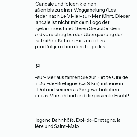
Sie verlassen Cancale und folgen kleinen
Gemeindestraßen bis zu einer Weggabelung (Les
Boulais), die wieder nach Le Vivier-sur-Mer führt. Dieser
Rundweg in Cancale ist nicht mit dem Logo der
Vélomaritime gekennzeichnet. Seien Sie außerdem
aufmerksam und vorsichtig bei der Überquerung der
Departementsstraßen. Kehren Sie zurück zur
Weggabelung und folgen dann dem Logo des
Radfernwegs.
Verbindung
Von Le Vivier-sur-Mer aus fahren Sie zur Petite Cité de
Caractère von Dol-de-Bretagne (ca. 9 km) mit einem
Halt am Mont-Dol und seinem außergewöhnlichen
Panorama über das Marschland und die gesamte Bucht!
SNCF
Nahe gelegene Bahnhöfe: Dol-de-Bretagne, la
Gouesnière und Saint-Malo.