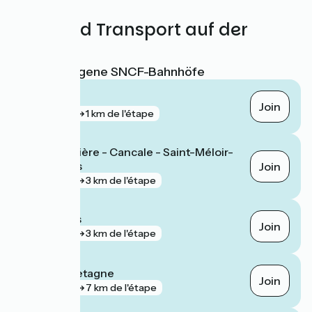
Züge und Transport auf der
Route
Nächstgelegene SNCF-Bahnhöfe
Saint-Malo
Join
gare
1 km de l'étape
La Gouesnière - Cancale - Saint-Méloir-
des-Ondes
Join
gare
3 km de l'étape
La Fresnais
Join
gare
3 km de l'étape
Dol-de-Bretagne
Join
gare
7 km de l'étape