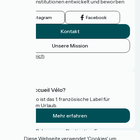
Tourismusinstitutionen entwickelt und beworben
wird.
Instagram
Facebook
Kontakt
Unsere Mission
Pressebereich
FAQ
Was ist Accueil Vélo?
Accueil Vélo ist das 1. französische Label für
Radfahrer im Urlaub.
Mehr erfahren
Gefördert im Rahmen von Destination France
Diese Webseite verwendet 'Cookies' um