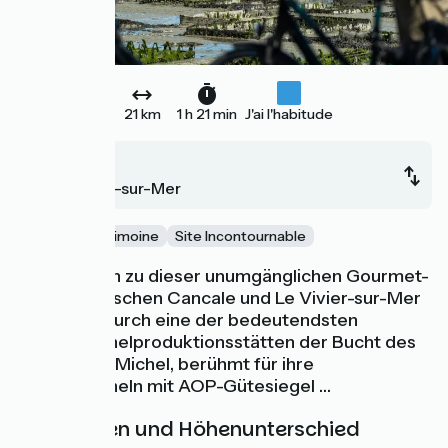
21 km
1 h 21 min
J'ai l'habitude
Cancale
Le Vivier-sur-Mer
Nature
Patrimoine
Site Incontournable
Willkommen zu dieser unumgänglichen Gourmet-
Etappe! Zwischen Cancale und Le Vivier-sur-Mer
radeln Sie durch eine der bedeutendsten
Zuchtmuschelproduktionsstätten der Bucht des
Mont-Saint-Michel, berühmt für ihre
Zuchtmuscheln mit AOP-Gütesiegel …
Steigungen und Höhenunterschied