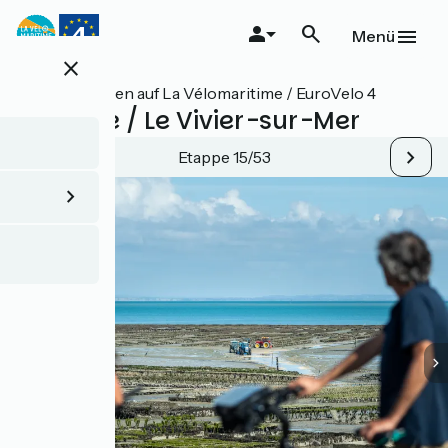
Direkt
zum
Menü
Inhalt
close
Alle Etappen auf La Vélomaritime / EuroVelo 4
Cancale / Le Vivier-sur-Mer
Etappe 15/53