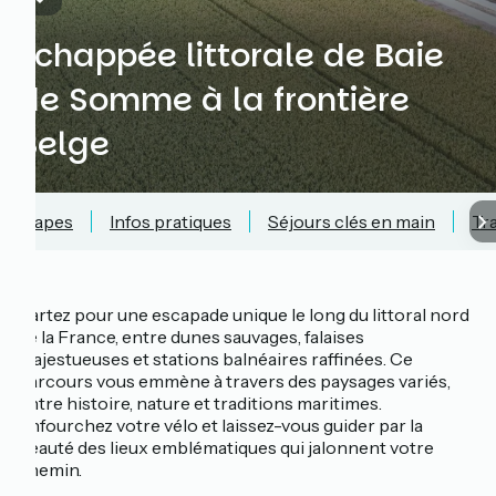
Échappée littorale de Baie
de Somme à la frontière
Belge
Étapes
Infos pratiques
Séjours clés en main
Tr
Partez pour une escapade unique le long du littoral nord
de la France, entre dunes sauvages, falaises
majestueuses et stations balnéaires raffinées. Ce
parcours vous emmène à travers des paysages variés,
entre histoire, nature et traditions maritimes.
Enfourchez votre vélo et laissez-vous guider par la
beauté des lieux emblématiques qui jalonnent votre
chemin.