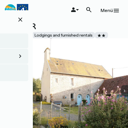
Direkt
zum
Menü
Inhalt
close
LE FOUR
Accueil Vélo
Lodgings and furnished rentals