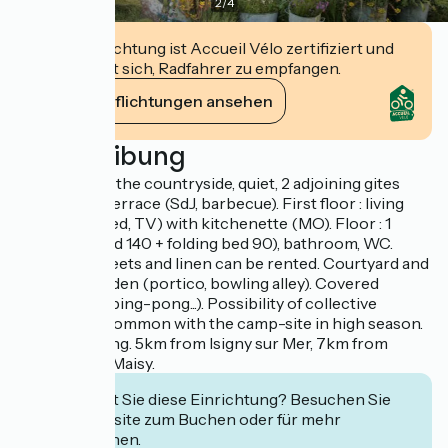
2
/
4
Diese Einrichtung ist Accueil Vélo zertifiziert und
verpflichtet sich, Radfahrer zu empfangen.
Ihre Verpflichtungen ansehen
Beschreibung
LE FOUR - In the countryside, quiet, 2 adjoining gites
with private terrace (SdJ, barbecue). First floor : living
room (sofa bed, TV) with kitchenette (MO). Floor : 1
bedroom (bed 140 + folding bed 90), bathroom, WC.
Baby bed. Sheets and linen can be rented. Courtyard and
enclosed garden (portico, bowling alley). Covered
playground (ping-pong...). Possibility of collective
restoration common with the camp-site in high season.
Private parking. 5km from Isigny sur Mer, 7km from
Grandcamp-Maisy.
Interessiert Sie diese Einrichtung? Besuchen Sie
deren Website zum Buchen oder für mehr
Informationen.