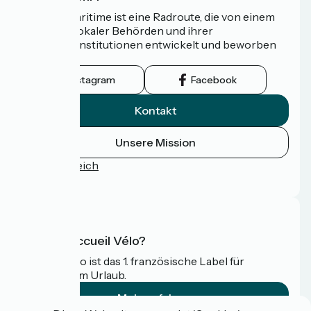
Die Vélomaritime ist eine Radroute, die von einem
Netzwerk lokaler Behörden und ihrer
Tourismusinstitutionen entwickelt und beworben
wird.
Instagram
Facebook
Kontakt
Unsere Mission
Pressebereich
FAQ
Was ist Accueil Vélo?
Accueil Vélo ist das 1. französische Label für
Radfahrer im Urlaub.
Mehr erfahren