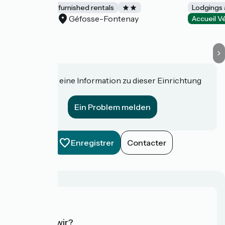
Lodgings and furnished rentals
Lodgings 
Géfosse-Fontenay
Accueil Vélo
Accueil V
Haben Sie eine Information zu dieser Einrichtung
für uns?
Ein Problem melden
Enregistrer
Contacter
Wer sind wir?