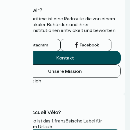
Wer sind wir?
Die Vélomaritime ist eine Radroute, die von einem
Netzwerk lokaler Behörden und ihrer
Tourismusinstitutionen entwickelt und beworben
wird.
Instagram
Facebook
Kontakt
Unsere Mission
Pressebereich
FAQ
Was ist Accueil Vélo?
Accueil Vélo ist das 1. französische Label für
Radfahrer im Urlaub.