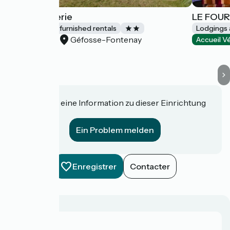
La Boulangerie
LE FOU
Lodgings and furnished rentals
Lodgings 
Géfosse-Fontenay
Accueil Vélo
Accueil V
Haben Sie eine Information zu dieser Einrichtung
für uns?
Ein Problem melden
Enregistrer
Contacter