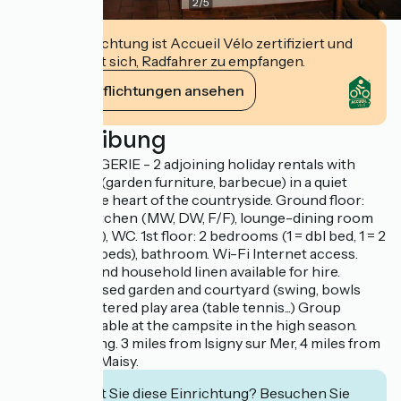
2
/
5
Diese Einrichtung ist Accueil Vélo zertifiziert und
verpflichtet sich, Radfahrer zu empfangen.
Ihre Verpflichtungen ansehen
Beschreibung
LA BOULANGERIE - 2 adjoining holiday rentals with
private patio (garden furniture, barbecue) in a quiet
location in the heart of the countryside. Ground floor:
open-plan kitchen (MW, DW, F/F), lounge-dining room
(sofa bed, TV), WC. 1st floor: 2 bedrooms (1 = dbl bed, 1 = 2
adjoining sgl beds), bathroom. Wi-Fi Internet access.
Cot. Sheets and household linen available for hire.
Shared enclosed garden and courtyard (swing, bowls
ground). Sheltered play area (table tennis...) Group
catering available at the campsite in the high season.
Private parking. 3 miles from Isigny sur Mer, 4 miles from
Grandcamp-Maisy.
Interessiert Sie diese Einrichtung? Besuchen Sie