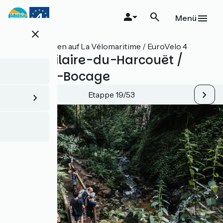
Direkt
zum
Menü
Inhalt
close
Alle Etappen auf La Vélomaritime / EuroVelo 4
Saint-Hilaire-du-Harcouët /
Mortain-Bocage
Etappe 19/53