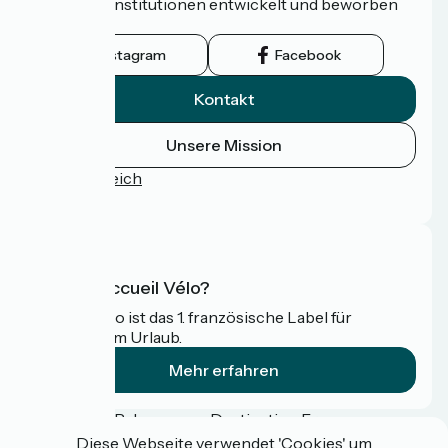
Tourismusinstitutionen entwickelt und beworben
wird.
Instagram
Facebook
Kontakt
Unsere Mission
Pressebereich
FAQ
Was ist Accueil Vélo?
Accueil Vélo ist das 1. französische Label für
Radfahrer im Urlaub.
Mehr erfahren
Gefördert im Rahmen von Destination France
Diese Webseite verwendet 'Cookies' um