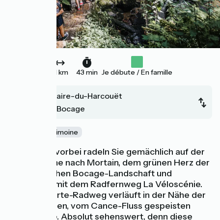
11 km
43 min
Je débute / En famille
Saint-Hilaire-du-Harcouët
Mortain-Bocage
Nature
Patrimoine
An Hängen vorbei radeln Sie gemächlich auf der
Vélomaritime nach Mortain, dem grünen Herz der
normannischen Bocage-Landschaft und
Treffpunkt mit dem Radfernweg La Véloscénie.
Der Voie Verte-Radweg verläuft in der Nähe der
bezaubernden, vom Cance-Fluss gespeisten
Wasserfälle. Absolut sehenswert, denn diese