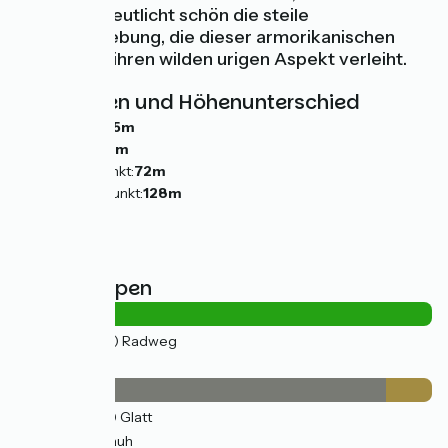
Stätte verdeutlicht schön die steile
Felsenumgebung, die dieser armorikanischen
Normandie ihren wilden urigen Aspekt verleiht.
Steigungen und Höhenunterschied
Anstiege:
65m
Abstiege:
11m
Tiefster Punkt:
72m
Höchster Punkt:
128m
Straßentypen
11km
(100%) Radweg
Belag
10km
(89%) Glatt
1km
(11%) Rauh