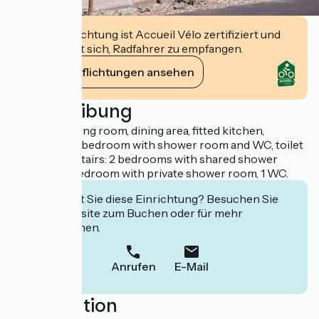
Diese Einrichtung ist Accueil Vélo zertifiziert und
verpflichtet sich, Radfahrer zu empfangen.
Ihre Verpflichtungen ansehen
Beschreibung
First floor: living room, dining area, fitted kitchen,
dishwasher, 1 bedroom with shower room and WC, toilet
with WC. Upstairs: 2 bedrooms with shared shower
room and 1 bedroom with private shower room, 1 WC.
Interessiert Sie diese Einrichtung? Besuchen Sie
deren Website zum Buchen oder für mehr
Informationen.
Anrufen
E-Mail
Localisation