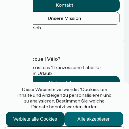
Kontakt
Unsere Mission
Pressebereich
FAQ
Was ist Accueil Vélo?
Accueil Vélo ist das 1. französische Label für
Radfahrer im Urlaub.
Mehr erfahren
Diese Webseite verwendet 'Cookies' um
Inhalte und Anzeigen zu personalisieren und
Gefördert im Rahmen von Destination France
zu analysieren. Bestimmen Sie, welche
Dienste benutzt werden dürfen
Verbiete alle Cookies
Alle akzeptieren
Espace pro / presse
FAQ