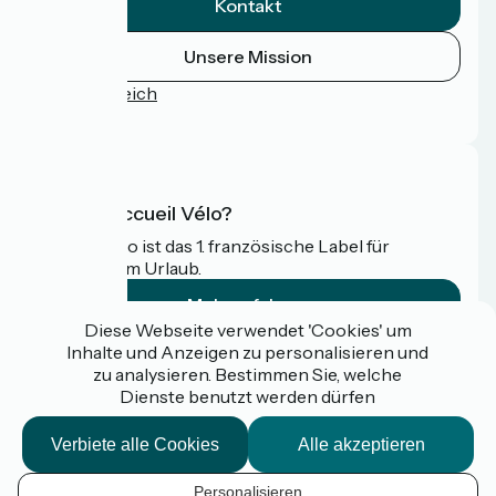
Kontakt
Unsere Mission
Pressebereich
FAQ
Was ist Accueil Vélo?
Accueil Vélo ist das 1. französische Label für
Radfahrer im Urlaub.
Mehr erfahren
Diese Webseite verwendet 'Cookies' um
Inhalte und Anzeigen zu personalisieren und
Gefördert im Rahmen von Destination France
zu analysieren. Bestimmen Sie, welche
Dienste benutzt werden dürfen
Verbiete alle Cookies
Alle akzeptieren
Espace pro / presse
FAQ
Personalisieren