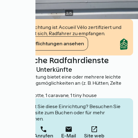
2
/
5
Diese Einrichtung ist Accueil Vélo zertifiziert und
verpflichtet sich, Radfahrer zu empfangen.
Ihre Verpflichtungen ansehen
Zusätzliche Radfahrdienste
Leichte Unterkünfte
Diese Einrichtung bietet eine oder mehrere leichte
Übernachtungsmöglichkeiten an (z. B. Hütten, Zelte
usw.).
1 dôme, 1 roulotte, 1 caravane, 1 tiny house
Interessiert Sie diese Einrichtung? Besuchen Sie
deren Website zum Buchen oder für mehr
Informationen.
Anrufen
E-Mail
Site web