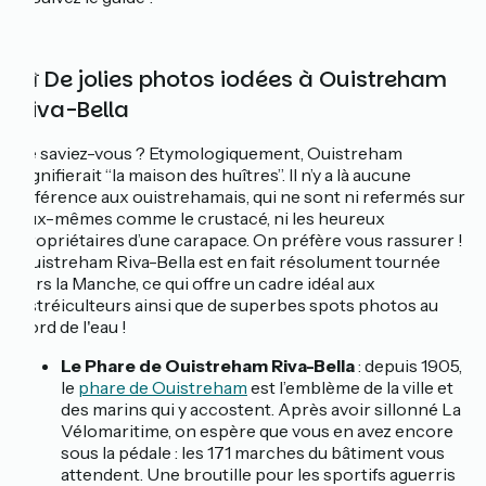
📸 De jolies photos iodées à Ouistreham
Riva-Bella
Le saviez-vous ? Etymologiquement, Ouistreham
signifierait “la maison des huîtres”. Il n’y a là aucune
référence aux ouistrehamais, qui ne sont ni refermés sur
eux-mêmes comme le crustacé, ni les heureux
propriétaires d’une carapace. On préfère vous rassurer !
Ouistreham Riva-Bella est en fait résolument tournée
vers la Manche, ce qui offre un cadre idéal aux
ostréiculteurs ainsi que de superbes spots photos au
bord de l'eau !
Le Phare de Ouistreham Riva-Bella
: depuis 1905,
le
phare de Ouistreham
est l’emblème de la ville et
des marins qui y accostent. Après avoir sillonné La
Vélomaritime, on espère que vous en avez encore
sous la pédale : les 171 marches du bâtiment vous
attendent. Une broutille pour les sportifs aguerris