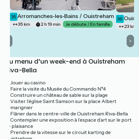
Arromanches-les-Bains / Ouistreham
35
Ouist
36
35 km
2 h 19 min
Je débute / En famille
23 km
Au menu d’un week-end à Ouistreham
Riva-Bella
☐ Jouer au casino
☐ Faire la visite du Musée du Commando N°4
☐ Construire un château de sable sur la plage
☐ Visiter l’église Saint Samson sur la place Albert
Lemarignier
☐ Flâner dans le centre-ville de Ouistreham Riva-Bella
☐ Contempler une exposition à l’espace d’art sur le port
de plaisance
☐ Prendre de la vitesse sur le circuit karting de
Ouistreham