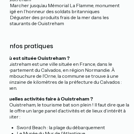
☐ Marcher jusqu’au Mémorial La Flamme, monument
érigé en l’honneur des soldats britanniques
☐ Déguster des produits frais de la mer dans les
restaurants de Ouistreham
ℹ️ Infos pratiques
Où est située Ouistreham ?
Ouistreham est une ville située en France, dans le
département du Calvados, en région Normandie. À
l’embouchure de l’Orne, la commune se trouve à une
quinzaine de kilomètres de la préfecture du Calvados :
Caen.
Quelles activités faire à Ouistreham ?
À Ouistreham, le tourisme bat son plein ! Il faut dire que la
ville offre un large panel d’activités et de lieux d’intérêt à
visiter :
Sword Beach : la plage du débarquement
Le Musée du Mur de l’Atlantique