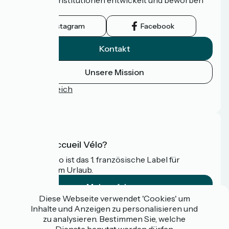
wird.
Instagram
Facebook
Kontakt
Unsere Mission
Pressebereich
FAQ
Was ist Accueil Vélo?
Accueil Vélo ist das 1. französische Label für
Radfahrer im Urlaub.
Mehr erfahren
Diese Webseite verwendet 'Cookies' um
Inhalte und Anzeigen zu personalisieren und
Gefördert im Rahmen von Destination France
zu analysieren. Bestimmen Sie, welche