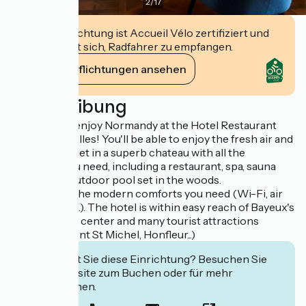
2
/
17
Diese Einrichtung ist Accueil Vélo zertifiziert und
verpflichtet sich, Radfahrer zu empfangen.
Ihre Verpflichtungen ansehen
Beschreibung
Get ready to enjoy Normandy at the Hotel Restaurant
Château St Gilles! You'll be able to enjoy the fresh air and
peace and quiet in a superb chateau with all the
amenities you need, including a restaurant, spa, sauna
and heated outdoor pool set in the woods.
You'll find all the modern comforts you need (Wi-Fi, air
conditioning...). The hotel is within easy reach of Bayeux's
historic town center and many tourist attractions
(beaches, Mont St Michel, Honfleur...)
Interessiert Sie diese Einrichtung? Besuchen Sie
deren Website zum Buchen oder für mehr
Informationen.