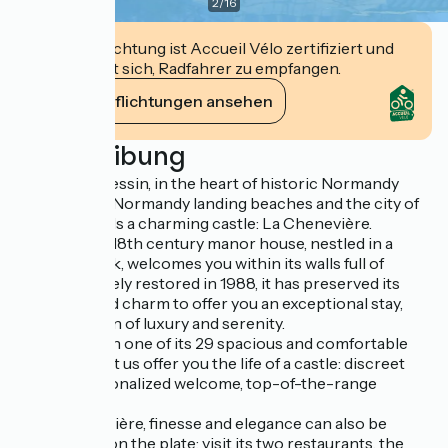
2
/
16
Diese Einrichtung ist Accueil Vélo zertifiziert und
verpflichtet sich, Radfahrer zu empfangen.
Ihre Verpflichtungen ansehen
Beschreibung
In Port-en-Bessin, in the heart of historic Normandy
between the Normandy landing beaches and the city of
Bayeux, stands a charming castle: La Chenevière.
This ancient 18th century manor house, nestled in a
romantic park, welcomes you within its walls full of
history. Entirely restored in 1988, it has preserved its
old-fashioned charm to offer you an exceptional stay,
under the sign of luxury and serenity.
Settle down in one of its 29 spacious and comfortable
rooms, and let us offer you the life of a castle: discreet
service, personalized welcome, top-of-the-range
services.
At La Chenevière, finesse and elegance can also be
appreciated on the plate: visit its two restaurants, the