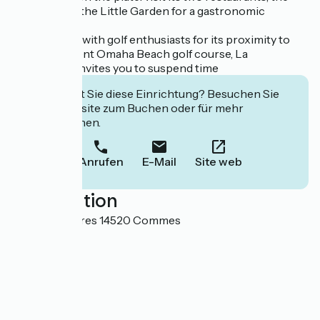
Botanist and the Little Garden for a gastronomic
journey.
Very popular with golf enthusiasts for its proximity to
the magnificent Omaha Beach golf course, La
Chenevière invites you to suspend time
Interessiert Sie diese Einrichtung? Besuchen Sie
deren Website zum Buchen oder für mehr
Informationen.
Anrufen
E-Mail
Site web
Localisation
Lieu-dit Escures 14520 Commes