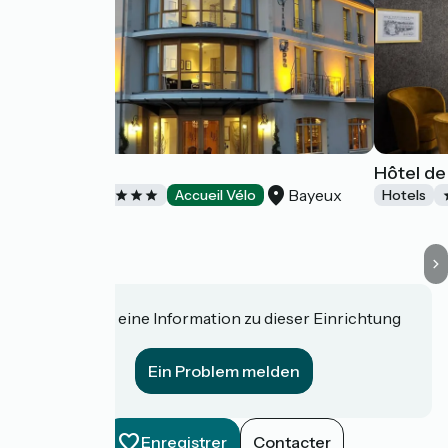
Villa Lara
Hôtel de
Bayeux
Hotels
Accueil Vélo
Hotels
Haben Sie eine Information zu dieser Einrichtung
für uns?
Ein Problem melden
Enregistrer
Contacter