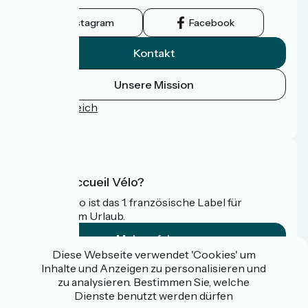
wird.
Instagram
Facebook
Kontakt
Unsere Mission
Pressebereich
FAQ
Was ist Accueil Vélo?
Accueil Vélo ist das 1. französische Label für
Radfahrer im Urlaub.
Mehr erfahren
Diese Webseite verwendet 'Cookies' um
Inhalte und Anzeigen zu personalisieren und
Gefördert im Rahmen von Destination France
zu analysieren. Bestimmen Sie, welche
Dienste benutzt werden dürfen