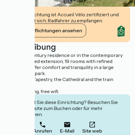
2
/
4
Diese Einrichtung ist Accueil Vélo zertifiziert und
verpflichtet sich, Radfahrer zu empfangen.
Ihre Verpflichtungen ansehen
Beschreibung
In the 18th century residence or in the contemporary
air-conditioned extension, 19 rooms with refined
decoration offer comfort and tranquility in a large
French-style park.
Close to the Tapestry, the Cathedral and the train
station.
Private parking, free wifi.
Interessiert Sie diese Einrichtung? Besuchen Sie
deren Website zum Buchen oder für mehr
Informationen.
Anrufen
E-Mail
Site web