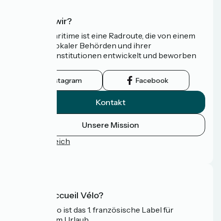
Wer sind wir?
Die Vélomaritime ist eine Radroute, die von einem
Netzwerk lokaler Behörden und ihrer
Tourismusinstitutionen entwickelt und beworben
wird.
Instagram
Facebook
Kontakt
Unsere Mission
Pressebereich
FAQ
Was ist Accueil Vélo?
Accueil Vélo ist das 1. französische Label für
Radfahrer im Urlaub.