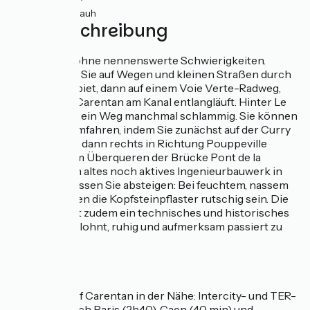
3km
(13%) Rauh
Wegbeschreibung
Eine Etappe ohne nennenswerte Schwierigkeiten.
Zuerst radeln Sie auf Wegen und kleinen Straßen durch
das Sumpfgebiet, dann auf einem Voie Verte-Radweg,
der bis nach Carentan am Kanal entlangläuft. Hinter Le
Grand Vey ist ein Weg manchmal schlammig. Sie können
ihn einfach umfahren, indem Sie zunächst auf der Curry
Road bleiben, dann rechts in Richtung Pouppeville
abbiegen. Zum Überqueren der Brücke Pont de la
Barquette, ein altes noch aktives Ingenieurbauwerk in
Carentan, müssen Sie absteigen: Bei feuchtem, nassem
Wetter können die Kopfsteinpflaster rutschig sein. Die
Stauanlage ist zudem ein technisches und historisches
Bauwerk und lohnt, ruhig und aufmerksam passiert zu
werden.
SNCF
Bahnhof Carentan in der Nähe: Intercity- und TER-
Züge nach Paris (2h40), Caen (40 min) und