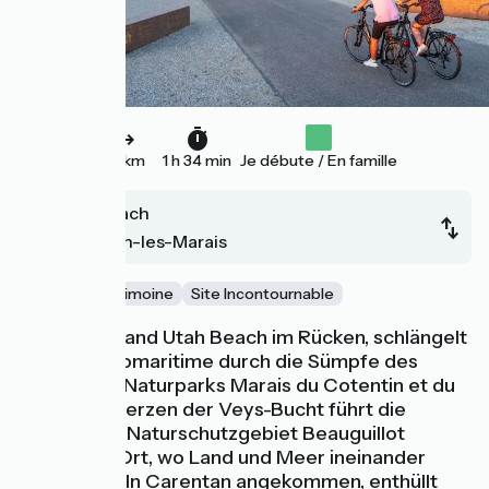
24 km
1 h 34 min
Je débute / En famille
Utah Beach
Carentan-les-Marais
Nature
Patrimoine
Site Incontournable
Mit dem Strand Utah Beach im Rücken, schlängelt
sich die Vélomaritime durch die Sümpfe des
Regionalen Naturparks Marais du Cotentin et du
Bessin. Im Herzen der Veys-Bucht führt die
Strecke am Naturschutzgebiet Beauguillot
vorbei, ein Ort, wo Land und Meer ineinander
übergehen. In Carentan angekommen, enthüllt