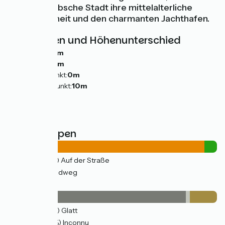
Ihnen die hübsche Stadt ihre mittelalterliche
Vergangenheit und den charmanten Jachthafen.
Steigungen und Höhenunterschied
Anstiege:
0m
Abstiege:
0m
Tiefster Punkt:
0m
Höchster Punkt:
10m
Straßentypen
22km
(94%) Auf der Straße
1km
(6%) Radweg
Belag
20km
(85%) Glatt
0.47km
(2%) Inconnu