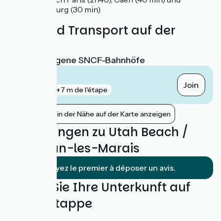
Cherbourg (30 min)
Züge und Transport auf der
Route
Nächstgelegene SNCF-Bahnhöfe
Carentan
Join
gare
7 m de l'étape
Bahnhöfe in der Nähe auf der Karte anzeigen
Bewertungen zu Utah Beach /
Carentan-les-Marais
Soyez le premier à déposer un avis.
Finden Sie Ihre Unterkunft auf
dieser Etappe