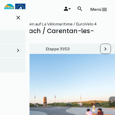
Direkt
zum
Menü
Inhalt
close
Alle Etappen auf La Vélomaritime / EuroVelo 4
Utah Beach / Carentan-les-
Marais
Etappe 31/53