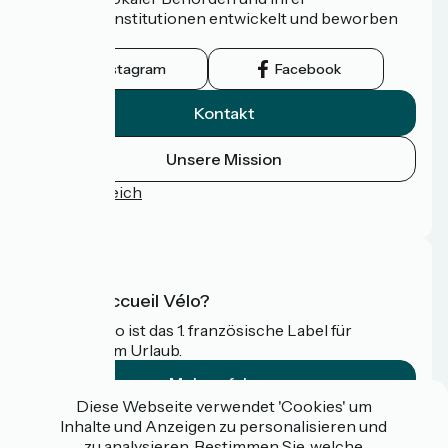
Tourismusinstitutionen entwickelt und beworben
wird.
Instagram
Facebook
Kontakt
Unsere Mission
Pressebereich
FAQ
Was ist Accueil Vélo?
Accueil Vélo ist das 1. französische Label für
Radfahrer im Urlaub.
Mehr erfahren
Diese Webseite verwendet 'Cookies' um
Inhalte und Anzeigen zu personalisieren und
Gefördert im Rahmen von Destination France
zu analysieren. Bestimmen Sie, welche