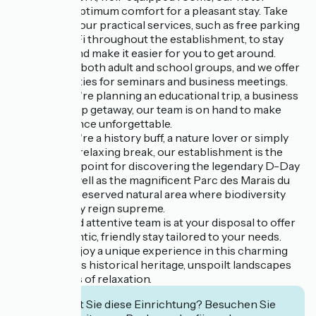
guarantees optimum comfort for a pleasant stay. Take
advantage of our practical services, such as free parking
and free Wi-Fi throughout the establishment, to stay
connected and make it easier for you to get around.
We welcome both adult and school groups, and we offer
suitable facilities for seminars and business meetings.
Whether you're planning an educational trip, a business
stay or a group getaway, our team is on hand to make
your experience unforgettable.
Whether you're a history buff, a nature lover or simply
looking for a relaxing break, our establishment is the
ideal starting point for discovering the legendary D-Day
beaches, as well as the magnificent Parc des Marais du
Cotentin, a preserved natural area where biodiversity
and tranquility reign supreme.
Our warm and attentive team is at your disposal to offer
you an authentic, friendly stay tailored to your needs.
Come and enjoy a unique experience in this charming
region, with its historical heritage, unspoilt landscapes
and moments of relaxation.
Interessiert Sie diese Einrichtung? Besuchen Sie