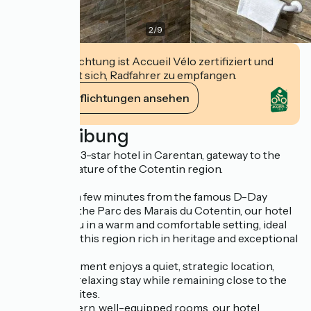
2
/
9
Diese Einrichtung ist Accueil Vélo zertifiziert und
verpflichtet sich, Radfahrer zu empfangen.
Ihre Verpflichtungen ansehen
Beschreibung
Discover our 3-star hotel in Carentan, gateway to the
history and nature of the Cotentin region.
Located just a few minutes from the famous D-Day
beaches and the Parc des Marais du Cotentin, our hotel
welcomes you in a warm and comfortable setting, ideal
for exploring this region rich in heritage and exceptional
landscapes.
Our establishment enjoys a quiet, strategic location,
perfect for a relaxing stay while remaining close to the
emblematic sites.
With 38 modern, well-equipped rooms, our hotel