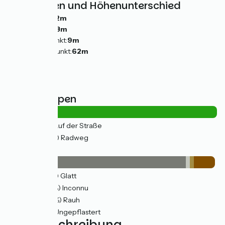
Steigungen und Höhenunterschied
Anstiege:
32m
Abstiege:
73m
Tiefster Punkt:
9m
Höchster Punkt:
62m
Straßentypen
4km
(12%) Auf der Straße
28km
(88%) Radweg
Belag
27km
(85%) Glatt
0.72km
(2%) Inconnu
0.67km
(2%) Rauh
3km
(10%) Ungepflastert
Wegbeschreibung