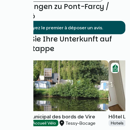
Bewertungen zu Pont-Farcy /
Saint-Lô
Soyez le premier à déposer un avis.
Finden Sie Ihre Unterkunft auf
dieser Etappe
Camping municipal des bords de Vire
Hôtel Le 
Tessy-Bocage
Campsites
Accueil Vélo
Hotels