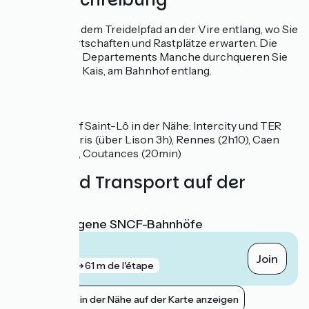
Sie radeln auf dem Treidelpfad an der Vire entlang, wo Sie
zahlreiche Ortschaften und Rastplätze erwarten. Die
Präfektur des Departements Manche durchqueren Sie
dann über die Kais, am Bahnhof entlang.
SNCF
Bahnhof Saint-Lô in der Nähe: Intercity und TER
nach Paris (über Lison 3h), Rennes (2h10), Caen
(50min), Coutances (20min)
Züge und Transport auf der
Route
Nächstgelegene SNCF-Bahnhöfe
Saint-Lô
Join
gare
61 m de l'étape
Bahnhöfe in der Nähe auf der Karte anzeigen