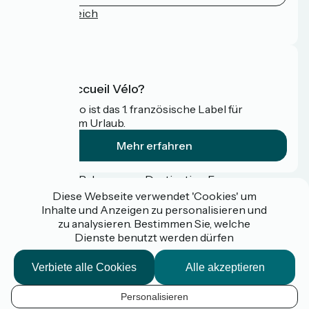
Pressebereich
FAQ
Was ist Accueil Vélo?
Accueil Vélo ist das 1. französische Label für
Radfahrer im Urlaub.
Mehr erfahren
Gefördert im Rahmen von Destination France
Diese Webseite verwendet 'Cookies' um
Inhalte und Anzeigen zu personalisieren und
zu analysieren. Bestimmen Sie, welche
Dienste benutzt werden dürfen
Espace pro / presse
FAQ
Verbiete alle Cookies
Alle akzeptieren
Plan du site
Mentions légales
Kontakt
Personalisieren
Réalisation :
StudioJuillet
et
France Vélo Tourisme
DE