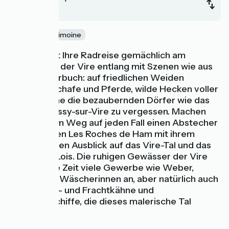
Saint-Lô
Nature
Patrimoine
Weiter geht Ihre Radreise gemächlich am
Treidelpfad der Vire entlang mit Szenen wie aus
einem Bilderbuch: auf friedlichen Weiden
grasende Schafe und Pferde, wilde Hecken voller
Blumen, ohne die bezaubernden Dörfer wie das
lebhafte Tessy-sur-Vire zu vergessen. Machen
Sie auf Ihrem Weg auf jeden Fall einen Abstecher
zu den Felsen Les Roches de Ham mit ihrem
spektakulären Ausblick auf das Vire-Tal und das
Pays Saint-Lois. Die ruhigen Gewässer der Vire
zogen lange Zeit viele Gewerbe wie Weber,
Gerber und Wäscherinnen an, aber natürlich auch
die Schlepp- und Frachtkähne und
Transportschiffe, die dieses malerische Tal
befahren.