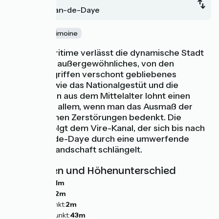
Saint-Jean-de-Daye
Nature
Patrimoine
Die Vélomaritime verlässt die dynamische Stadt
Saint-Lô. Ihr außergewöhnliches, von den
Bombenangriffen verschont gebliebenes
Kulturerbe wie das Nationalgestüt und die
Stadtmauern aus dem Mittelalter lohnt einen
Besuch; vor allem, wenn man das Ausmaß der
1944 erlittenen Zerstörungen bedenkt. Die
Radroute folgt dem Vire-Kanal, der sich bis nach
Saint-Jean-de-Daye durch eine umwerfende
Postkartenlandschaft schlängelt.
Steigungen und Höhenunterschied
Anstiege:
91m
Abstiege:
72m
Tiefster Punkt:
2m
Höchster Punkt:
43m