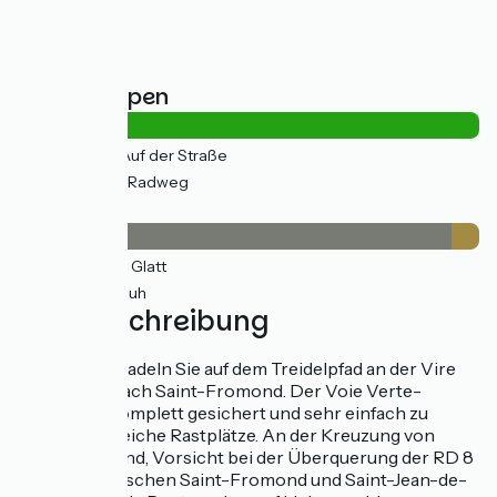
Straßentypen
5km
(23%) Auf der Straße
18km
(77%) Radweg
Belag
21km
(94%) Glatt
1km
(6%) Rauh
Wegbeschreibung
Ab Saint-Lô radeln Sie auf dem Treidelpfad an der Vire
entlang bis nach Saint-Fromond. Der Voie Verte-
Radweg ist komplett gesichert und sehr einfach zu
fahren. Zahlreiche Rastplätze. An der Kreuzung von
Saint-Fromond, Vorsicht bei der Überquerung der RD 8
im Osten. Zwischen Saint-Fromond und Saint-Jean-de-