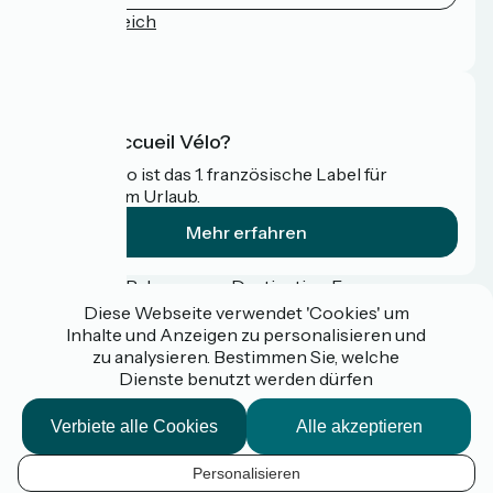
Pressebereich
FAQ
Was ist Accueil Vélo?
Accueil Vélo ist das 1. französische Label für
Radfahrer im Urlaub.
Mehr erfahren
Gefördert im Rahmen von Destination France
Diese Webseite verwendet 'Cookies' um
Inhalte und Anzeigen zu personalisieren und
zu analysieren. Bestimmen Sie, welche
Dienste benutzt werden dürfen
Espace pro / presse
FAQ
Verbiete alle Cookies
Alle akzeptieren
Plan du site
Mentions légales
Kontakt
Personalisieren
Réalisation :
StudioJuillet
et
France Vélo Tourisme
DE