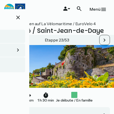
Direkt
zum
Menü
Inhalt
close
Alle Etappen auf La Vélomaritime / EuroVelo 4
Saint-Lô / Saint-Jean-de-Daye
Etappe 23/53
23 km
1 h 30 min
Je débute / En famille
Saint-Lô