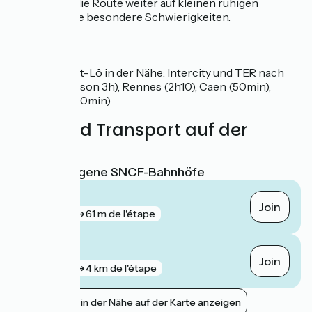
Day verläuft die Route weiter auf kleinen ruhigen
Straßen, ohne besondere Schwierigkeiten.
SNCF
Bahnhof Saint-Lô in der Nähe: Intercity und TER nach
Paris (über Lison 3h), Rennes (2h10), Caen (50min),
Coutances (20min)
Züge und Transport auf der
Route
Nächstgelegene SNCF-Bahnhöfe
Saint-Lô
Join
gare
61 m de l'étape
Lison
Join
gare
4 km de l'étape
Bahnhöfe in der Nähe auf der Karte anzeigen