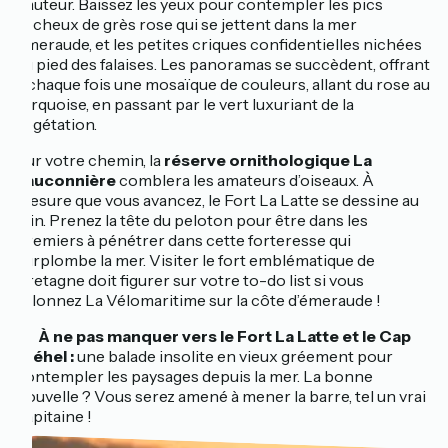
hauteur. Baissez les yeux pour contempler les pics
rocheux de grès rose qui se jettent dans la mer
émeraude, et les petites criques confidentielles nichées
au pied des falaises. Les panoramas se succèdent, offrant
à chaque fois une mosaïque de couleurs, allant du rose au
turquoise, en passant par le vert luxuriant de la
végétation.
Sur votre chemin, la
réserve ornithologique La
Fauconnière
comblera les amateurs d’oiseaux. À
mesure que vous avancez, le Fort La Latte se dessine au
loin. Prenez la tête du peloton pour être dans les
premiers à pénétrer dans cette forteresse qui
surplombe la mer. Visiter le fort emblématique de
Bretagne doit figurer sur votre to-do list si vous
sillonnez La Vélomaritime sur la côte d’émeraude !
🔎 À ne pas manquer vers le Fort La Latte et le Cap
Fréhel :
une balade insolite en vieux gréement pour
contempler les paysages depuis la mer. La bonne
nouvelle ? Vous serez amené à mener la barre, tel un vrai
capitaine !