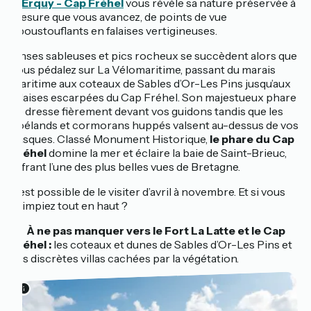
d’Erquy - Cap Fréhel
vous révèle sa nature préservée à
mesure que vous avancez, de points de vue
époustouflants en falaises vertigineuses.
Anses sableuses et pics rocheux se succèdent alors que
vous pédalez sur La Vélomaritime, passant du marais
maritime aux coteaux de Sables d’Or-Les Pins jusqu’aux
falaises escarpées du Cap Fréhel. Son majestueux phare
se dresse fièrement devant vos guidons tandis que les
goélands et cormorans huppés valsent au-dessus de vos
casques. Classé Monument Historique,
le phare du Cap
Fréhel
domine la mer et éclaire la baie de Saint-Brieuc,
offrant l’une des plus belles vues de Bretagne.
Il est possible de le visiter d’avril à novembre. Et si vous
grimpiez tout en haut ?
🔎
À ne pas manquer vers le Fort La Latte et le Cap
Fréhel :
les coteaux et dunes de Sables d’Or-Les Pins et
ses discrètes villas cachées par la végétation.