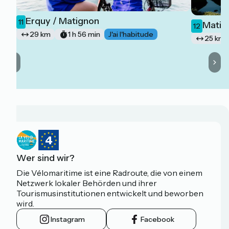
Erquy / Matignon
11
Matign
12
29 km
1 h 56 min
J'ai l'habitude
25 km
Wer sind wir?
Die Vélomaritime ist eine Radroute, die von einem
Netzwerk lokaler Behörden und ihrer
Tourismusinstitutionen entwickelt und beworben
wird.
Instagram
Facebook