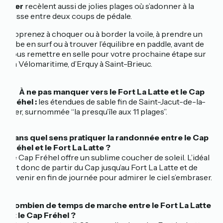
Mer
recèlent aussi de jolies plages où s’adonner à la
glisse entre deux coups de pédale.
Apprenez à choquer ou à border la voile, à prendre un
tube en surf ou à trouver l’équilibre en paddle, avant de
vous remettre en selle pour votre prochaine étape sur
La Vélomaritime, d’Erquy à Saint-Brieuc.
🔎 À ne pas manquer vers le Fort La Latte et le Cap
Fréhel :
les étendues de sable fin de Saint-Jacut-de-la-
Mer, surnommée “la presqu’île aux 11 plages”.
Dans quel sens pratiquer la randonnée entre le Cap
Fréhel et le Fort La Latte ?
Le Cap Fréhel offre un sublime coucher de soleil. L’idéal
est donc de partir du Cap jusqu’au Fort La Latte et de
revenir en fin de journée pour admirer le ciel s’embraser.
Combien de temps de marche entre le Fort La Latte
et le Cap Fréhel ?