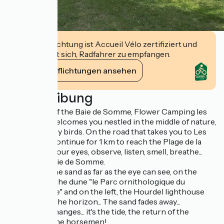
Diese Einrichtung ist Accueil Vélo zertifiziert und
verpflichtet sich, Radfahrer zu empfangen.
Ihre Verpflichtungen ansehen
Beschreibung
In the heart of the Baie de Somme, Flower Camping les
Aubépines welcomes you nestled in the middle of nature,
surrounded by birds. On the road that takes you to Les
Aubépines, continue for 1 km to reach the Plage de la
Maye. Open your eyes, observe, listen, smell, breathe...
This is the Baie de Somme.
A beach of fine sand as far as the eye can see, on the
right behind the dune "le Parc ornithologique du
Marquenterre" and on the left, the Hourdel lighthouse
towering on the horizon... The sand fades away...
everything changes... it's the tide, the return of the
anglers and the horsemen!