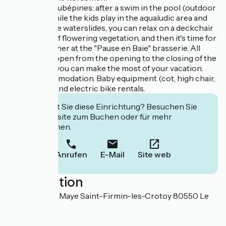
Back at Les Aubépines: after a swim in the pool (outdoor
or indoor), while the kids play in the aqualudic area and
slide down the waterslides, you can relax on a deckchair
in the midst of flowering vegetation, and then it's time for
a drink or dinner at the "Pause en Baie" brasserie. All
services are open from the opening to the closing of the
campsite, so you can make the most of your vacation.
Horse accommodation. Baby equipment (cot, high chair,
etc.). Classic and electric bike rentals.
Interessiert Sie diese Einrichtung? Besuchen Sie
deren Website zum Buchen oder für mehr
Informationen.
Anrufen
E-Mail
Site web
Localisation
800, rue de la Maye Saint-Firmin-les-Crotoy 80550 Le
Crotoy