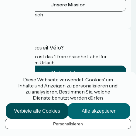
Unsere Mission
Pressebereich
FAQ
Was ist Accueil Vélo?
Accueil Vélo ist das 1. französische Label für
Radfahrer im Urlaub.
Mehr erfahren
Diese Webseite verwendet 'Cookies' um
Inhalte und Anzeigen zu personalisieren und
Gefördert im Rahmen von Destination France
zu analysieren. Bestimmen Sie, welche
Dienste benutzt werden dürfen
Verbiete alle Cookies
Alle akzeptieren
Espace pro / presse
FAQ
Personalisieren
Plan du site
DE
Mentions légales