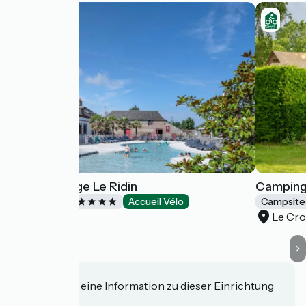
Yelloh! Village Le Ridin
Camping 
Campsites
Accueil Vélo
Campsite
Le Crotoy
Le Cro
Haben Sie eine Information zu dieser Einrichtung
für uns?