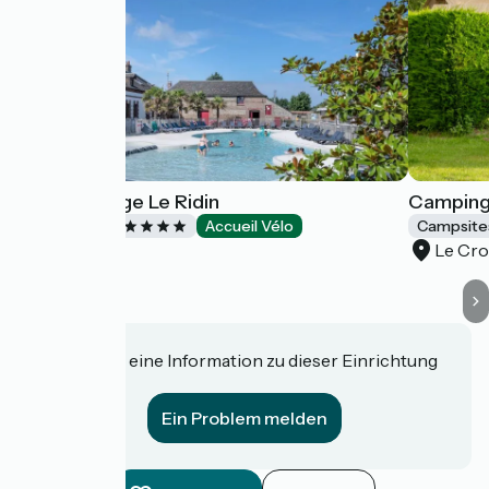
Yelloh! Village Le Ridin
Camping 
Campsites
Accueil Vélo
Campsite
Le Crotoy
Le Cro
Haben Sie eine Information zu dieser Einrichtung
für uns?
Ein Problem melden