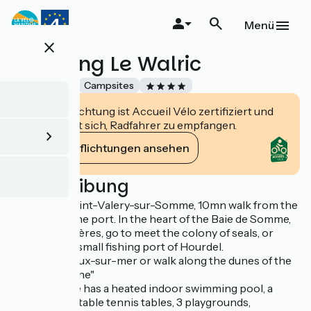
Direkt
zum
Menü
Inhalt
close
Camping Le Walric
Accueil Vélo
Campsites
Diese Einrichtung ist Accueil Vélo zertifiziert und
verpflichtet sich, Radfahrer zu empfangen.
Ihre Verpflichtungen ansehen
Beschreibung
Located in Saint-Valery-sur-Somme, 10mn walk from the
old town or the port. In the heart of the Baie de Somme,
near the Molières, go to meet the colony of seals, or
discover the small fishing port of Hourdel.
Swim in Cayeux-sur-mer or walk along the dunes of the
"Route Blanche"
The campsite has a heated indoor swimming pool, a
tennis court, table tennis tables, 3 playgrounds,