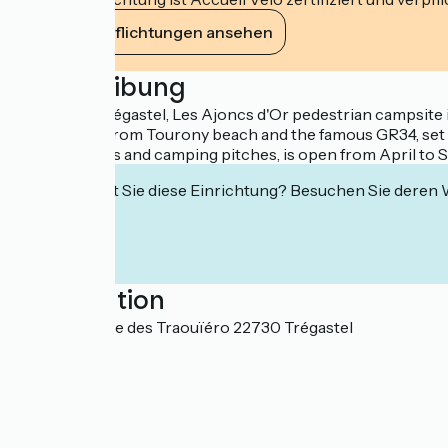
Ihre Verpflichtungen ansehen
Beschreibung
Situated in Trégastel, Les Ajoncs d'Or pedestrian campsite i
800 metres from Tourony beach and the famous GR34, set of
mobile homes and camping pitches, is open from April to
Interessiert Sie diese Einrichtung? Besuchen Sie deren
Localisation
104-106, Route des Traouïéro 22730 Trégastel