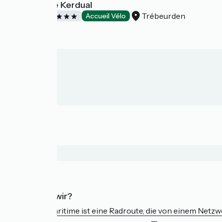
Camping de Kerdual
Trébeurden
Campsites
Accueil Vélo
Wer sind wir?
Die Vélomaritime ist eine Radroute, die von einem Netz