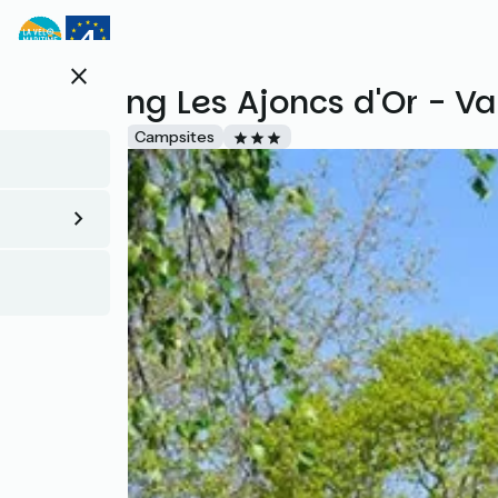
Direkt
zum
Inhalt
close
Camping Les Ajoncs d'Or - V
Accueil Vélo
Campsites