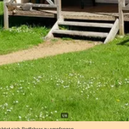
1
/
8
ichtet sich, Radfahrer zu empfangen.