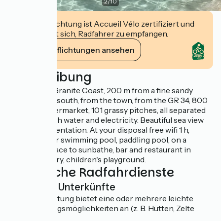
2
/
10
Diese Einrichtung ist Accueil Vélo zertifiziert und
verpflichtet sich, Radfahrer zu empfangen.
Ihre Verpflichtungen ansehen
Beschreibung
On the Pink Granite Coast, 200 m from a fine sandy
beach, facing south, from the town, from the GR 34, 800
m from a supermarket, 101 grassy pitches, all separated
by hedges with water and electricity. Beautiful sea view
and south orientation. At your disposal free wifi 1 h,
heated indoor swimming pool, paddling pool, on a
pleasant terrace to sunbathe, bar and restaurant in
season, laundry, children's playground.
Zusätzliche Radfahrdienste
Leichte Unterkünfte
Diese Einrichtung bietet eine oder mehrere leichte
Übernachtungsmöglichkeiten an (z. B. Hütten, Zelte
usw.).