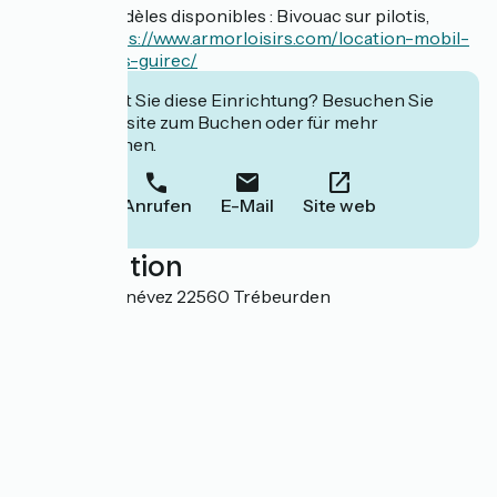
Plusieurs modèles disponibles : Bivouac sur pilotis,
Hobbit... :
https://www.armorloisirs.com/location-mobil-
home-perros-guirec/
Interessiert Sie diese Einrichtung? Besuchen Sie
deren Website zum Buchen oder für mehr
Informationen.
Anrufen
E-Mail
Site web
Localisation
38 rue de Kernévez 22560 Trébeurden