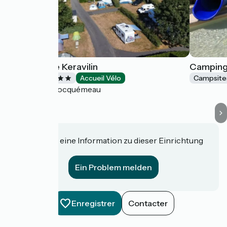
Camping de Keravilin
Camping 
Campsites
Accueil Vélo
Campsite
Trédrez-Locquémeau
Haben Sie eine Information zu dieser Einrichtung
für uns?
Ein Problem melden
Enregistrer
Contacter