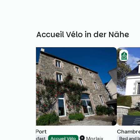
Weitere Accueil Vélo in der Nähe
Le Logis du Port
Chambre
Morlaix
Bed and breakfast
Accueil Vélo
Bed and b