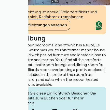
2
/
10
Diese Einrichtung ist Accueil Vélo zertifiziert und
verpflichtet sich, Radfahrer zu empfangen.
Ihre Verpflichtungen ansehen
Beschreibung
Comprising four bedrooms, one of which is a suite, Le
Logis du Port welcomes you to this former manor house,
fully renovated with period furniture and located close to
the town centre and marina. You'll find all the comforts
you need: private bathroom, lounge and dining room for
breakfasts, billiards room overlooking a pretty enclosed
garden, spa included in the price of the room from
October to March and extra when the indoor heated
swimming pool is available.
Interessiert Sie diese Einrichtung? Besuchen Sie
deren Website zum Buchen oder für mehr
Informationen.