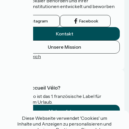
Netzwerk lokaler Behörden und ihrer
Tourismusinstitutionen entwickelt und beworben
wird.
Instagram
Facebook
Kontakt
Unsere Mission
Pressebereich
FAQ
Was ist Accueil Vélo?
Accueil Vélo ist das 1. französische Label für
Radfahrer im Urlaub.
Mehr erfahren
Diese Webseite verwendet 'Cookies' um
Inhalte und Anzeigen zu personalisieren und
Gefördert im Rahmen von Destination France