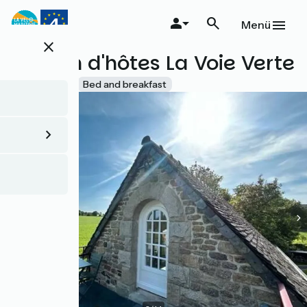
Direkt
zum
Menü
Inhalt
close
Maison d'hôtes La Voie Verte
Accueil Vélo
Bed and breakfast