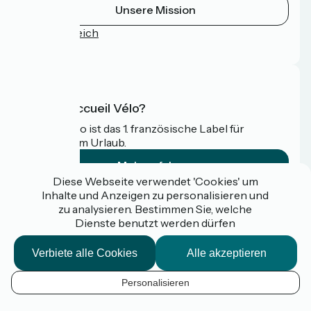
Unsere Mission
Pressebereich
FAQ
Was ist Accueil Vélo?
Accueil Vélo ist das 1. französische Label für
Radfahrer im Urlaub.
Mehr erfahren
Diese Webseite verwendet 'Cookies' um
Inhalte und Anzeigen zu personalisieren und
Gefördert im Rahmen von Destination France
zu analysieren. Bestimmen Sie, welche
Dienste benutzt werden dürfen
Verbiete alle Cookies
Alle akzeptieren
Espace pro / presse
FAQ
Personalisieren
Plan du site
DE
Mentions légales