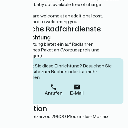
included) and baby cot available free of charge.
Trained dogs are welcome at an additional cost.
We look forward to welcoming you.
Zusätzliche Radfahrdienste
Übernachtung
Diese Einrichtung bietet ein auf Radfahrer
zugeschnittenes Paket an (Vorzugspreis und
Zusatzleistungen).
Interessiert Sie diese Einrichtung? Besuchen Sie
deren Website zum Buchen oder für mehr
Informationen.
Anrufen
E-Mail
Localisation
580 Lieu-dit Lézarzou 29600 Plourin-lès-Morlaix