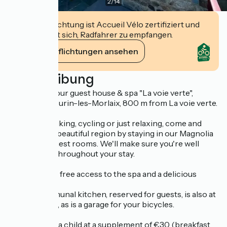
2
/
14
Diese Einrichtung ist Accueil Vélo zertifiziert und
verpflichtet sich, Radfahrer zu empfangen.
Ihre Verpflichtungen ansehen
Beschreibung
Welcome to our guest house & spa "La voie verte",
located in Plourin-les-Morlaix, 800 m from La voie verte.
If you enjoy hiking, cycling or just relaxing, come and
discover our beautiful region by staying in our Magnolia
or Camélia guest rooms. We'll make sure you're well
looked after throughout your stay.
You will enjoy free access to the spa and a delicious
breakfast.
A small communal kitchen, reserved for guests, is also at
your disposal, as is a garage for your bicycles.
Extra bed for a child at a supplement of €30 (breakfast