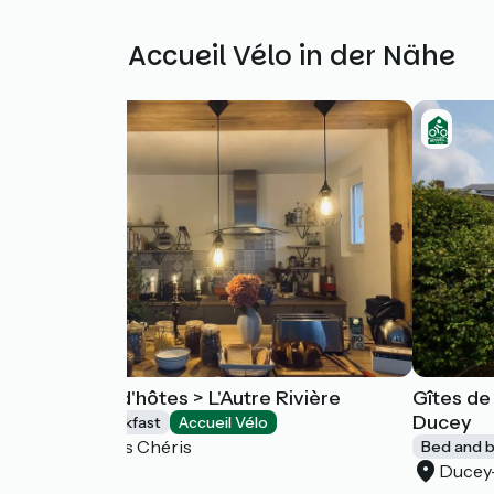
Weitere Accueil Vélo in der Nähe
Chambres d'hôtes > L'Autre Rivière
Gîtes de
Ducey
Bed and breakfast
Accueil Vélo
Ducey-Les Chéris
Bed and b
Ducey