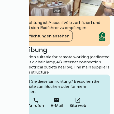
2
/
35
Diese Einrichtung ist Accueil Vélo zertifiziert und
verpflichtet sich, Radfahrer zu empfangen.
Ihre Verpflichtungen ansehen
Beschreibung
Accommodation suitable for remote working (dedicated
space with desk, chair, lamp, 4G internet connection
(Daltoner), electrical outlets nearby). The main suppliers
capture in the structure.
Interessiert Sie diese Einrichtung? Besuchen Sie
deren Website zum Buchen oder für mehr
Informationen.
Anrufen
E-Mail
Site web