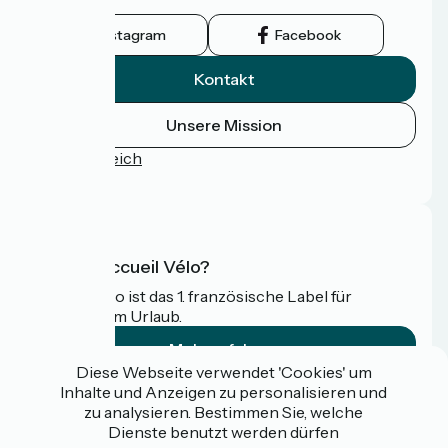
wird.
Instagram
Facebook
Kontakt
Unsere Mission
Pressebereich
FAQ
Was ist Accueil Vélo?
Accueil Vélo ist das 1. französische Label für
Radfahrer im Urlaub.
Mehr erfahren
Diese Webseite verwendet 'Cookies' um
Inhalte und Anzeigen zu personalisieren und
Gefördert im Rahmen von Destination France
zu analysieren. Bestimmen Sie, welche
Dienste benutzt werden dürfen