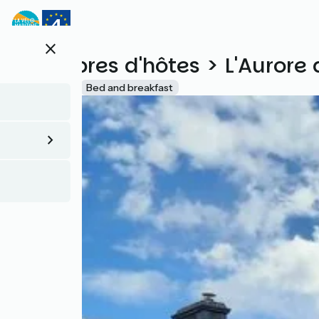
Direkt
zum
Inhalt
close
Chambres d'hôtes > L'Aurore 
Accueil Vélo
Bed and breakfast