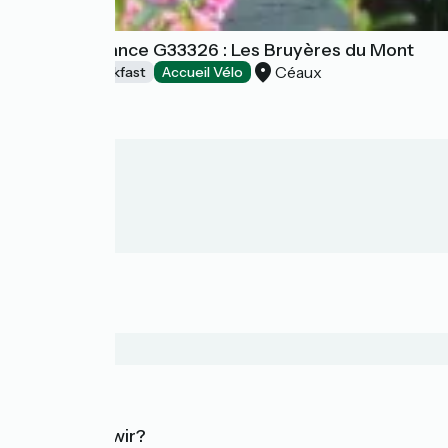
Gîtes de France G33326 : Les Bruyères du Mont
Céaux
Bed and breakfast
Accueil Vélo
Wer sind wir?