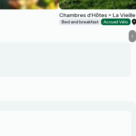
Chambres d'Hôtes > La Vieille
Bed and breakfast
Accueil Vélo