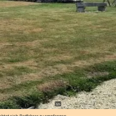
1
/
5
ichtet sich, Radfahrer zu empfangen.