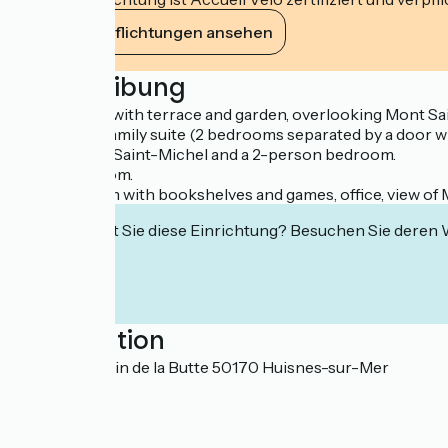
Ihre Verpflichtungen ansehen
Beschreibung
Guest house with terrace and garden, overlooking Mont Sa
A 4-person family suite (2 bedrooms separated by a door wi
view of Mont Saint-Michel and a 2-person bedroom.
Breakfast room.
Reading room with bookshelves and games, office, view of 
Interessiert Sie diese Einrichtung? Besuchen Sie deren
Localisation
9 rue du Moulin de la Butte 50170 Huisnes-sur-Mer