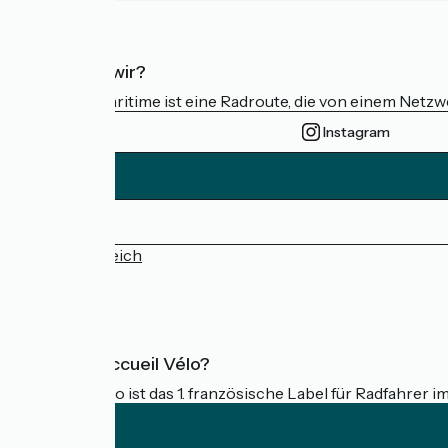
Wer sind wir?
Die Vélomaritime ist eine Radroute, die von einem Netz
Instagram
Pressebereich
FAQ
Was ist Accueil Vélo?
Accueil Vélo ist das 1. französische Label für Radfahrer i