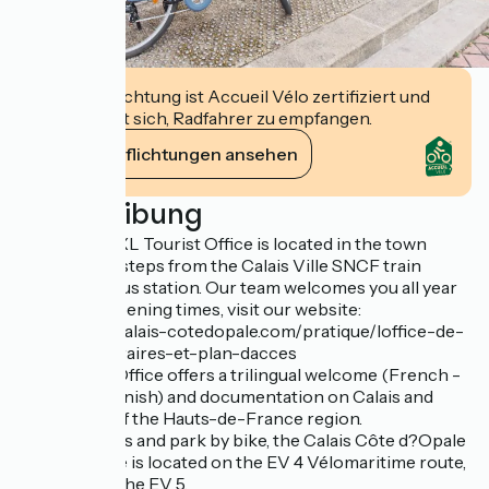
Diese Einrichtung ist Accueil Vélo zertifiziert und
verpflichtet sich, Radfahrer zu empfangen.
Ihre Verpflichtungen ansehen
Beschreibung
The Calais XXL Tourist Office is located in the town
center, a few steps from the Calais Ville SNCF train
station and bus station. Our team welcomes you all year
round. For opening times, visit our website:
https://www.calais-cotedopale.com/pratique/loffice-de-
tourisme/horaires-et-plan-dacces
The Tourist Office offers a trilingual welcome (French -
English - Spanish) and documentation on Calais and
other parts of the Hauts-de-France region.
Easy to access and park by bike, the Calais Côte d?Opale
Tourist Office is located on the EV 4 Vélomaritime route,
and close to the EV 5.