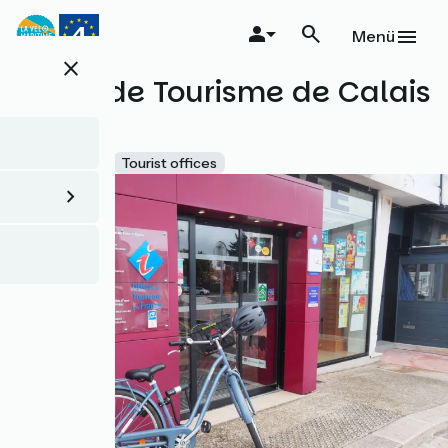
Direkt
zum
Menü
Inhalt
close
Office de Tourisme de Calais
XXL
Accueil Vélo
Tourist offices