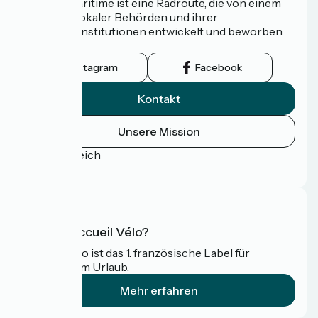
Die Vélomaritime ist eine Radroute, die von einem
Netzwerk lokaler Behörden und ihrer
Tourismusinstitutionen entwickelt und beworben
wird.
Instagram
Facebook
Kontakt
Unsere Mission
Pressebereich
FAQ
Was ist Accueil Vélo?
Accueil Vélo ist das 1. französische Label für
Radfahrer im Urlaub.
Mehr erfahren