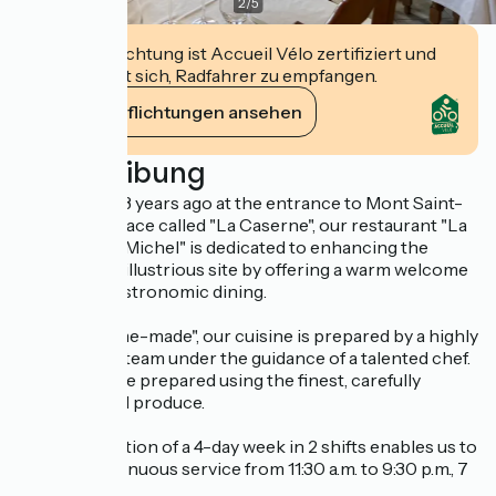
2
/
5
Diese Einrichtung ist Accueil Vélo zertifiziert und
verpflichtet sich, Radfahrer zu empfangen.
Ihre Verpflichtungen ansehen
Beschreibung
Established 13 years ago at the entrance to Mont Saint-
Michel, in a place called "La Caserne", our restaurant "La
Ferme Saint-Michel" is dedicated to enhancing the
image of this illustrious site by offering a warm welcome
and quality bistronomic dining.
Entirely "home-made", our cuisine is prepared by a highly
professional team under the guidance of a talented chef.
Our dishes are prepared using the finest, carefully
selected local produce.
The introduction of a 4-day week in 2 shifts enables us to
provide continuous service from 11:30 a.m. to 9:30 p.m., 7
days a week.