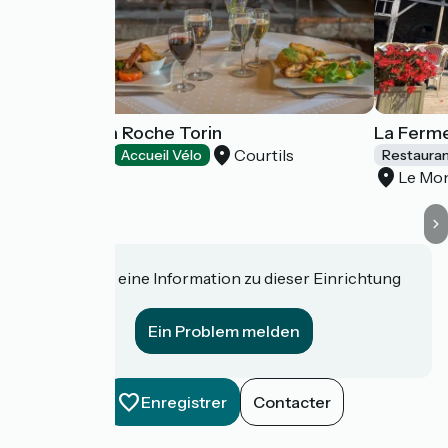
Manoir de la Roche Torin
La Ferme
Courtils
Restaurants
Accueil Vélo
Restaura
Le Mon
Haben Sie eine Information zu dieser Einrichtung
für uns?
Ein Problem melden
Enregistrer
Contacter