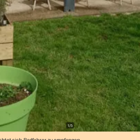
1
/
5
ichtet sich, Radfahrer zu empfangen.