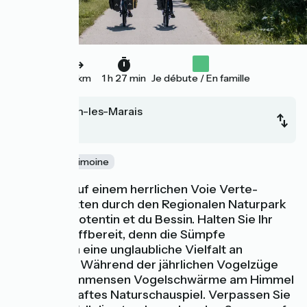
22 km
1 h 27 min
Je débute / En famille
Carentan-les-Marais
La Haye
Nature
Patrimoine
Sie radeln auf einem herrlichen Voie Verte-
Radweg mitten durch den Regionalen Naturpark
Marais du Cotentin et du Bessin. Halten Sie Ihr
Fernglas griffbereit, denn die Sümpfe
beheimaten eine unglaubliche Vielfalt an
Vogelarten. Während der jährlichen Vogelzüge
bieten die immensen Vogelschwärme am Himmel
ein zauberhaftes Naturschauspiel. Verpassen Sie