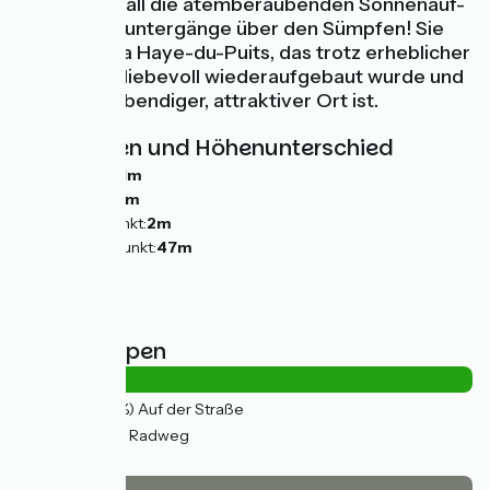
auf keinen Fall die atemberaubenden Sonnenauf-
und Sonnenuntergänge über den Sümpfen! Sie
erreichen La Haye-du-Puits, das trotz erheblicher
Zerstörung liebevoll wiederaufgebaut wurde und
heute ein lebendiger, attraktiver Ort ist.
Steigungen und Höhenunterschied
Anstiege:
31m
Abstiege:
0m
Tiefster Punkt:
2m
Höchster Punkt:
47m
Straßentypen
0.84km
(4%) Auf der Straße
21km
(96%) Radweg
Belag