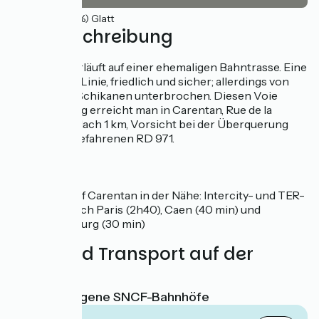
22km
(100%) Glatt
Wegbeschreibung
Die Route verläuft auf einer ehemaligen Bahntrasse. Eine
lange gerade Linie, friedlich und sicher; allerdings von
zahlreichen Schikanen unterbrochen. Diesen Voie
Verte-Radweg erreicht man in Carentan, Rue de la
Guinguette. Nach 1 km, Vorsicht bei der Überquerung
der stärker befahrenen RD 971.
SNCF
Bahnhof Carentan in der Nähe: Intercity- und TER-
Züge nach Paris (2h40), Caen (40 min) und
Cherbourg (30 min)
Züge und Transport auf der
Route
Nächstgelegene SNCF-Bahnhöfe