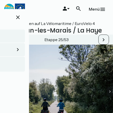
Direkt
zum
Menü
Inhalt
close
Alle Etappen auf La Vélomaritime / EuroVelo 4
Carentan-les-Marais / La Haye
Etappe 25/53