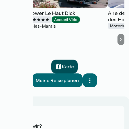
Camping Flower Le Haut Dick
Aire de 
des Haiz
Campsites
Accueil Vélo
Carentan-les-Marais
Motorhom
Karte
Meine Reise planen
Wer sind wir?