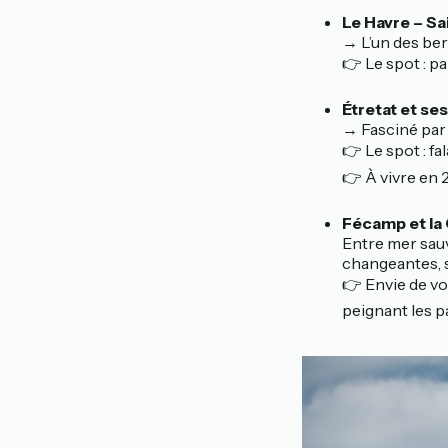
Le Havre – S
→ L’un des be
👉 Le spot : p
Étretat et ses
→ Fasciné par 
👉 Le spot : fa
👉 À vivre en 2
Fécamp et la 
Entre mer sauva
changeantes, si
👉 Envie de vo
peignant les p