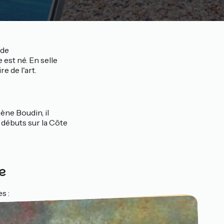
 de
 est né. En selle
e de l'art.
ène Boudin, il
s débuts sur la Côte
re
s :