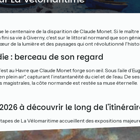
le centenaire de la disparition de Claude Monet. Si le maître
ini sa vie à Giverny, c'est sur le littoral normand que son génie
ur de la lumière et des paysages qui ont révolutionné l'histoir
e : berceau de son regard
c’est au Havre que Claude Monet forge son œil. Sous l’aile d’Eug
 plein air", capturant l’instantanéité du ciel et de l’eau. De se
es magistrales, la côte normande est restée sa muse éternelle.
2026 à découvrir le long de l'itinérai
étapes de La Vélomaritime accueillent des expositions majeure