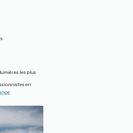
es
 lumières les plus
essionnistes en
ience