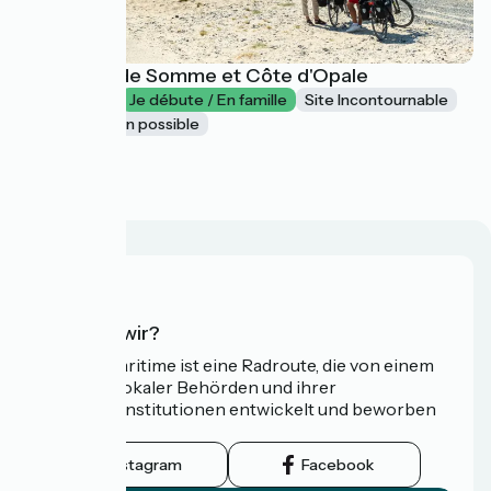
Entre Baie de Somme et Côte d'Opale
4-6 jours
Je débute / En famille
Site Incontournable
Retour en train possible
à partir de
520€
Wer sind wir?
Die Vélomaritime ist eine Radroute, die von einem
Netzwerk lokaler Behörden und ihrer
Tourismusinstitutionen entwickelt und beworben
wird.
Instagram
Facebook