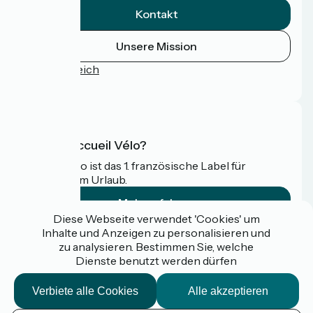
Kontakt
Unsere Mission
Pressebereich
FAQ
Was ist Accueil Vélo?
Accueil Vélo ist das 1. französische Label für
Radfahrer im Urlaub.
Mehr erfahren
Diese Webseite verwendet 'Cookies' um
Inhalte und Anzeigen zu personalisieren und
Gefördert im Rahmen von Destination France
zu analysieren. Bestimmen Sie, welche
Dienste benutzt werden dürfen
Verbiete alle Cookies
Alle akzeptieren
Espace pro / presse