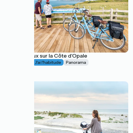
Plein les yeux sur la Côte d'Opale
4-6 jours
J'ai l'habitude
Panorama
à partir de
380€